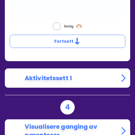
HVORDAN
Ferdig
GANGER
DU
Fortsett
SAMMEN
TO
PARENTESER?
Aktivitetssett 1
4
Visualisere ganging av