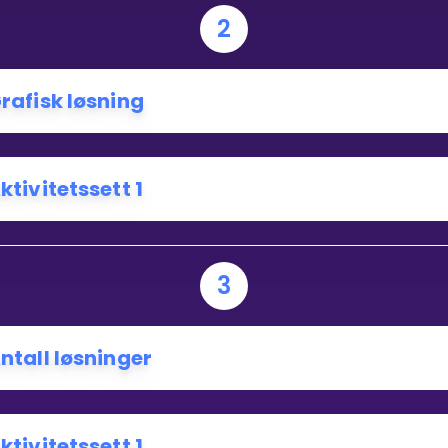
2
Bestill privatundervisning
rafisk løsning
Inviter en venn
ktivitetssett 1
3
ntall løsninger
ktivitetssett 1