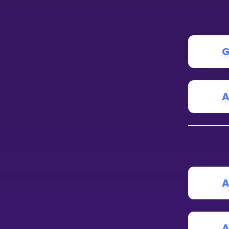
Vis mer
G
LÆREPLAN
Velg læreplan
A
Logg inn
A
A