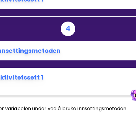
4
nnsettingsmetoden
ktivitetssett 1
for variabelen under ved å bruke innsettingsmetoden