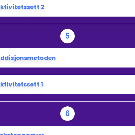
ktivitetssett 2
5
ddisjonsmetoden
ktivitetssett 1
6