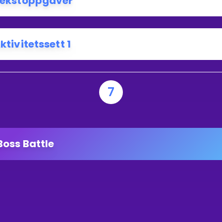
ekstoppgaver
ktivitetssett 1
7
Boss Battle