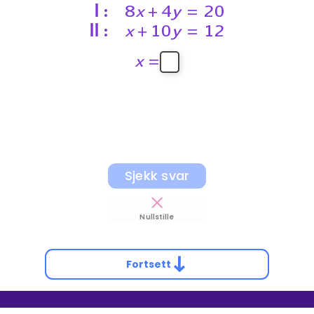
Ⅰ
:
8
x
+
4
y
=
20
ⅠⅠ
:
x
+
10
y
=
12
x
=
Sjekk svar
Nullstille
Fortsett