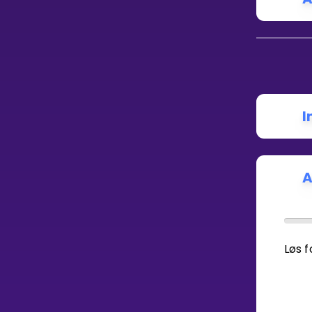
I
A
Løs 