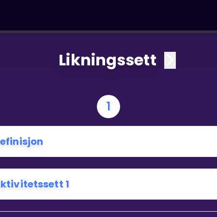
Likningssett
1
efinisjon
ktivitetssett 1