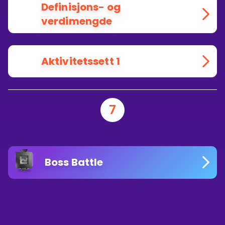
Definisjons- og
verdimengde
Aktivitetssett 1
7
Boss Battle