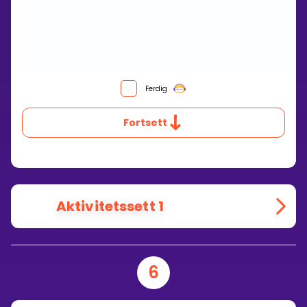
Ferdig
Fortsett
Aktivitetssett 1
6