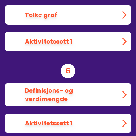
Tolke graf
Aktivitetssett 1
6
Definisjons- og
verdimengde
Aktivitetssett 1