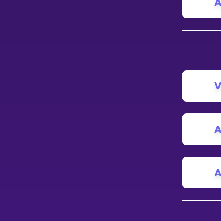
A
V
A
A