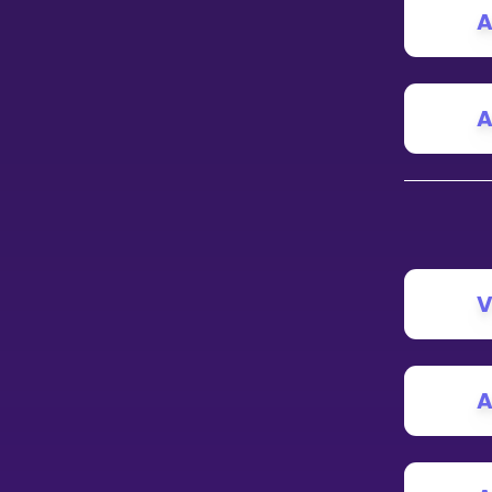
Vis mer
A
A
LÆREPLAN
Velg læreplan
Logg inn
V
A