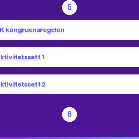
5
K kongruensregelen
ktivitetssett 1
ktivitetssett 2
6