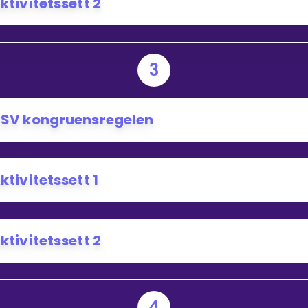
ktivitetssett 2
3
SV kongruensregelen
ktivitetssett 1
ktivitetssett 2
4