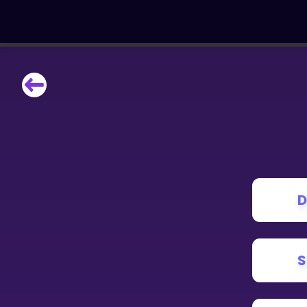
LÆRINGSVERKTØY
Læreplan
Alle mattetemaer
Privatundervisning
Direkte 1-til-1 hjelp
Vis mer
D
SPILL
Gangetabellen
S
Junior Matte