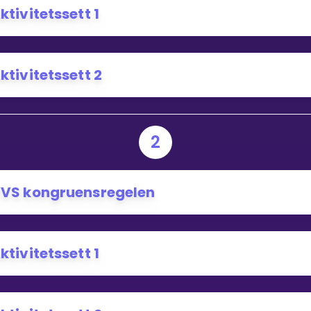
ktivitetssett 1
Bestill privatundervisning
ktivitetssett 2
Inviter en venn
2
VS kongruensregelen
ktivitetssett 1