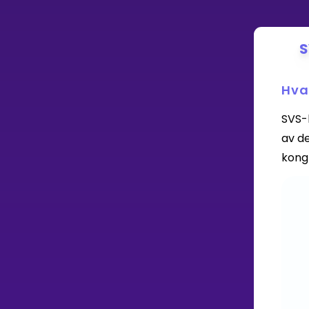
S
Hva
SVS-
av de
kong