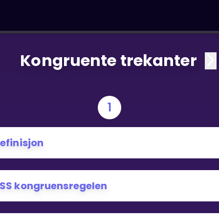
Kongruente trekanter
1
efinisjon
SS kongruensregelen