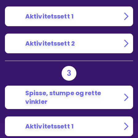
Aktivitetssett 1
Aktivitetssett 2
3
Spisse, stumpe og rette
vinkler
Aktivitetssett 1