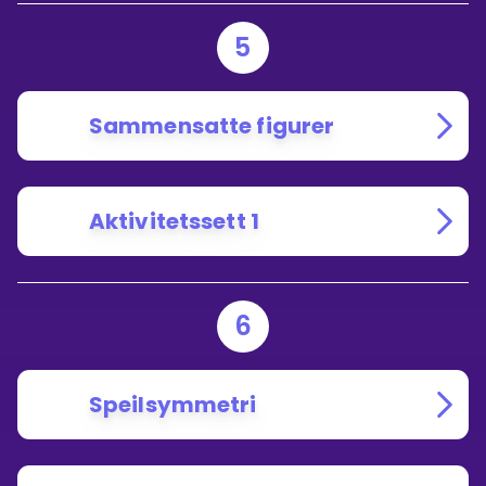
5
Sammensatte figurer
Aktivitetssett 1
6
Speilsymmetri