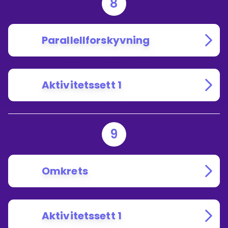
8
Parallellforskyvning
Aktivitetssett 1
9
Omkrets
Aktivitetssett 1