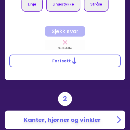
Linje
Linjestykke
Stråle
Sjekk svar
Nullstille
Fortsett
2
Kanter, hjørner og vinkler