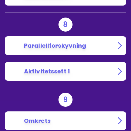
8
Parallellforskyvning
Aktivitetssett 1
9
Omkrets