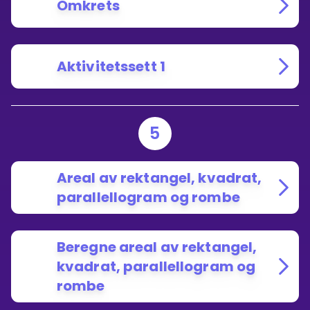
Omkrets
Aktivitetssett 1
5
Areal av rektangel, kvadrat,
parallellogram og rombe
Beregne areal av rektangel,
kvadrat, parallellogram og
rombe