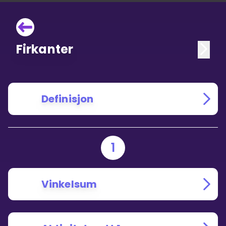
Firkanter
Definisjon
1
Vinkelsum