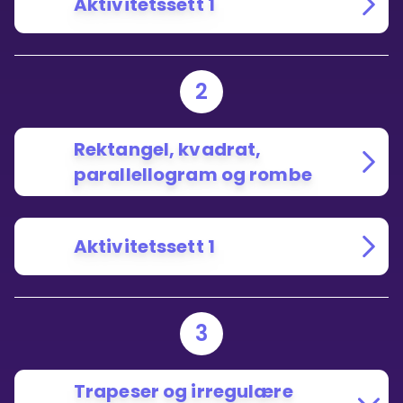
Aktivitetssett 1
2
Rektangel, kvadrat,
parallellogram og rombe
Aktivitetssett 1
3
Trapeser og irregulære