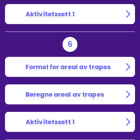
Aktivitetssett 1
6
Formel for areal av trapes
Beregne areal av trapes
Aktivitetssett 1