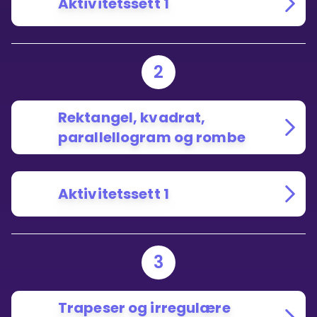
Aktivitetssett 1
2
Rektangel, kvadrat,
parallellogram og rombe
Aktivitetssett 1
3
Trapeser og irregulære