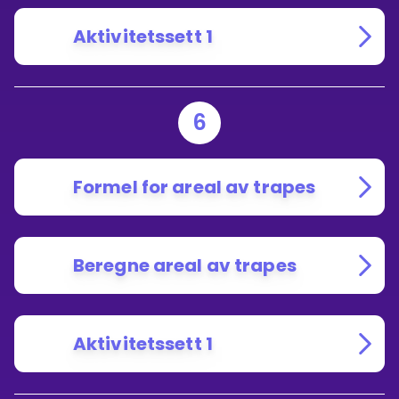
Aktivitetssett 1
6
Formel for areal av trapes
Beregne areal av trapes
Aktivitetssett 1