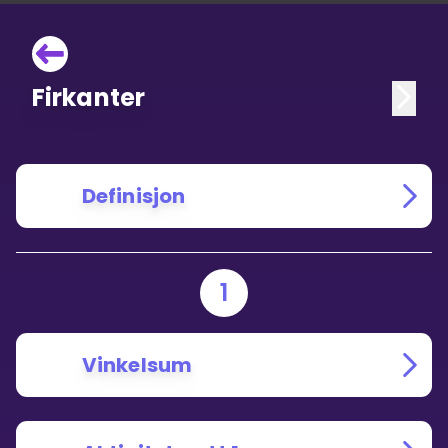
Firkanter
Definisjon
1
Vinkelsum