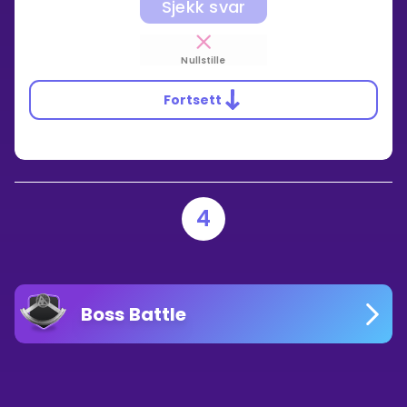
Sjekk svar
Nullstille
Fortsett
4
Boss Battle