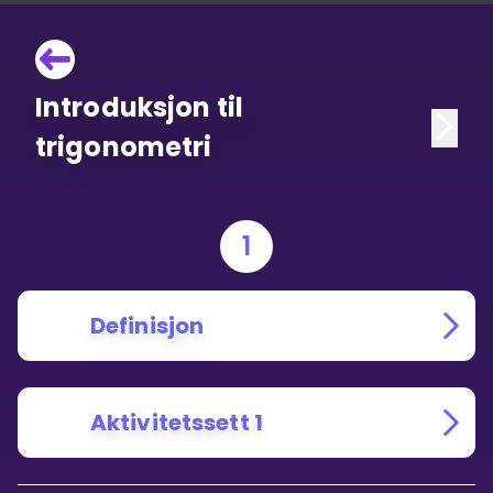
Introduksjon til
trigonometri
1
Definisjon
Aktivitetssett 1