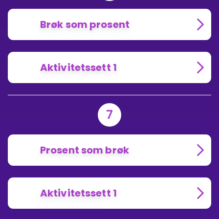
Brøk som prosent
Aktivitetssett 1
7
Prosent som brøk
Aktivitetssett 1