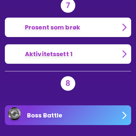
7
Prosent som brøk
Aktivitetssett 1
8
Boss Battle