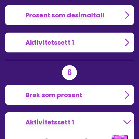
Prosent som desimaltall
Aktivitetssett 1
6
Brøk som prosent
Aktivitetssett 1