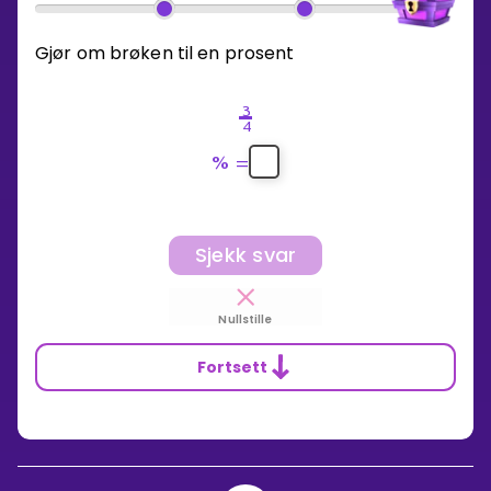
Gjør om brøken til en prosent
3
4
%
=
Sjekk svar
Nullstille
Fortsett