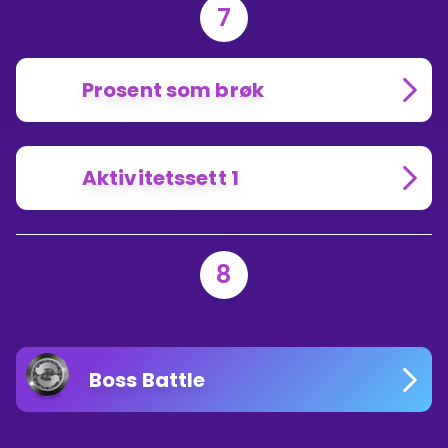
7
Prosent som brøk
Aktivitetssett 1
8
Boss Battle