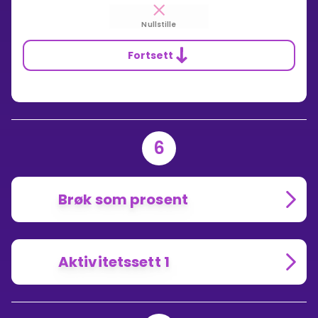
Nullstille
Fortsett
6
Brøk som prosent
Aktivitetssett 1