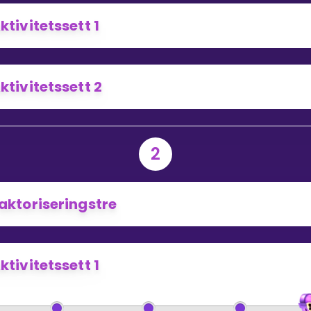
ktivitetssett 1
Bestill privatundervisning
ktivitetssett 2
Inviter en venn
2
aktoriseringstre
ktivitetssett 1