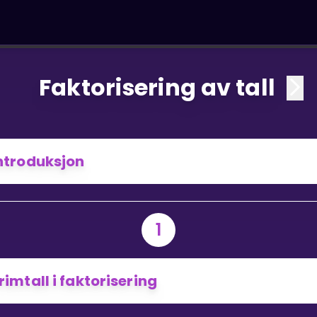
Faktorisering av tall
ntroduksjon
1
rimtall i faktorisering