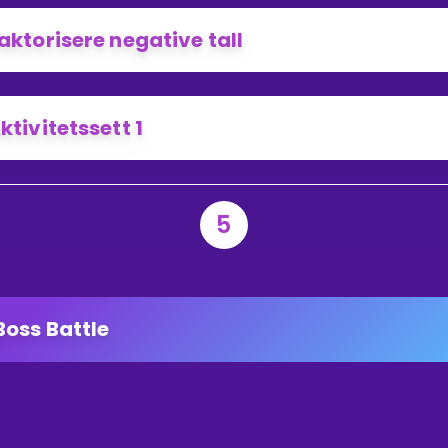
aktorisere negative tall
ktivitetssett 1
5
Boss Battle