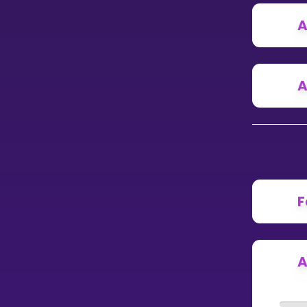
Vis mer
A
A
LÆREPLAN
Velg læreplan
Logg inn
F
A