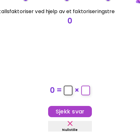
allsfaktoriser ved hjelp av et faktoriseringstre
0
0
=
×
Sjekk svar
Nullstille