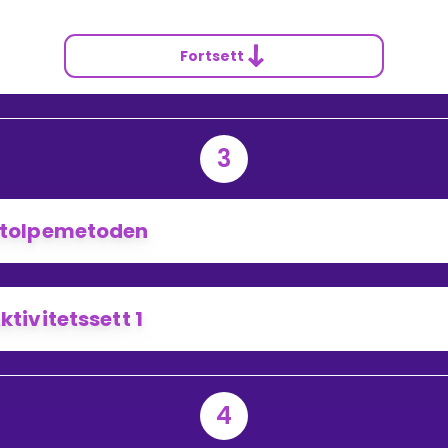
Fortsett
3
tolpemetoden
ktivitetssett 1
4