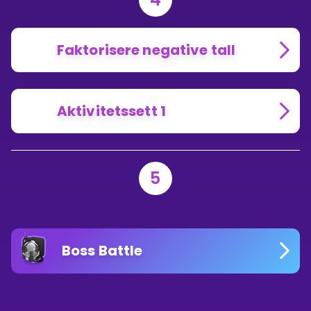
Faktorisere negative tall
Aktivitetssett 1
5
Boss Battle