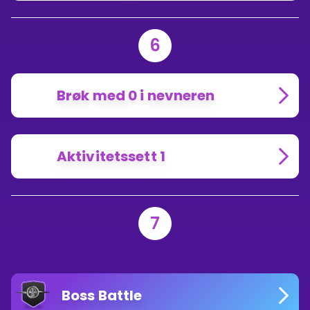
6
Brøk med 0 i nevneren
Aktivitetssett 1
7
Boss Battle