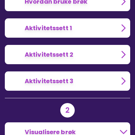
Hvordan bruke brøk
Aktivitetssett 1
Aktivitetssett 2
Aktivitetssett 3
2
Visualisere brøk