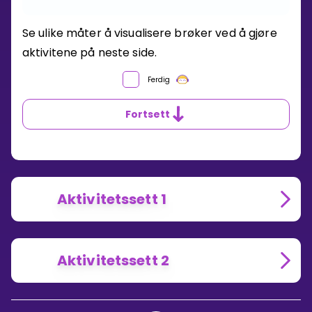
HVORDAN
Se ulike måter å visualisere brøker ved å gjøre
VISUALISERER
aktivitene på neste side.
DU
EN
BRØK?
Ferdig
Fortsett
Aktivitetssett 1
Aktivitetssett 2