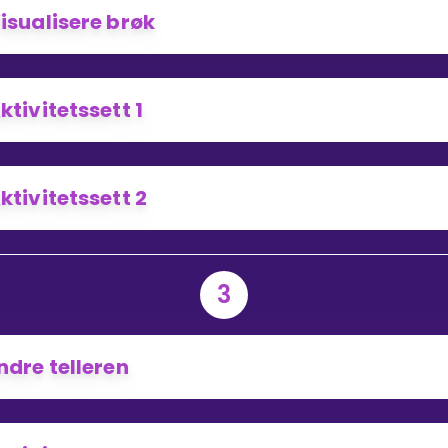
isualisere brøk
ktivitetssett 1
ktivitetssett 2
3
ndre telleren