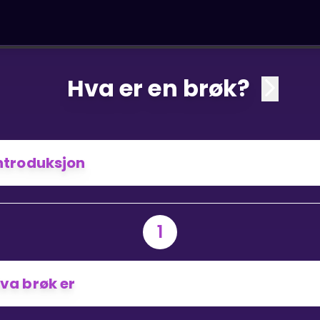
Hva er en brøk?
ntroduksjon
1
va brøk er