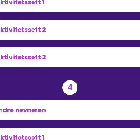
ktivitetssett 1
ktivitetssett 2
ktivitetssett 3
4
ndre nevneren
ktivitetssett 1