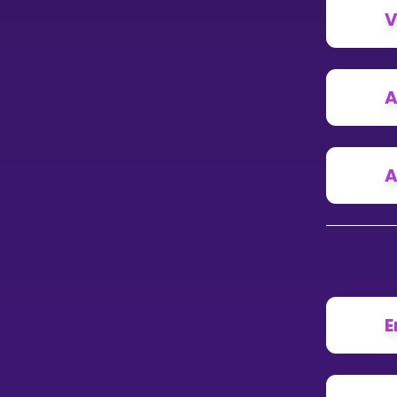
V
A
A
E