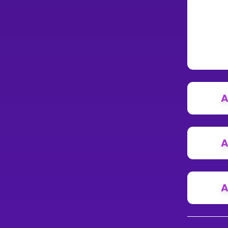
A
A
A