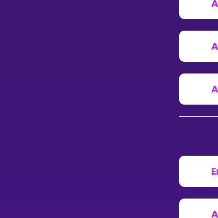
A
A
A
E
A