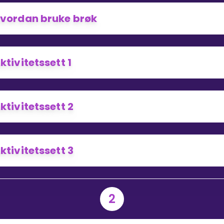
vordan bruke brøk
Bestill privatundervisning
ktivitetssett 1
Inviter en venn
ktivitetssett 2
ktivitetssett 3
2