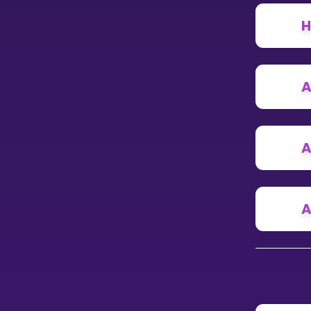
Vis mer
H
A
LÆREPLAN
Velg læreplan
A
Logg inn
A