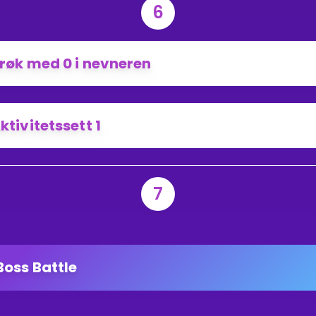
6
røk med 0 i nevneren
ktivitetssett 1
7
Boss Battle