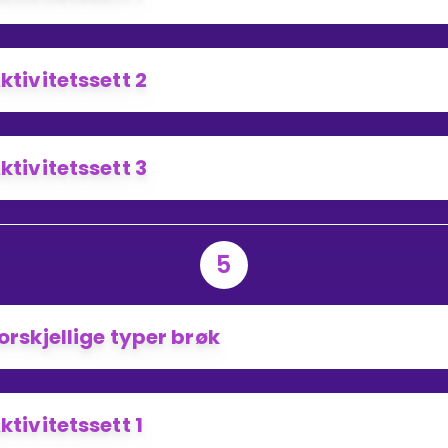
ktivitetssett 2
ktivitetssett 3
5
orskjellige typer brøk
ktivitetssett 1