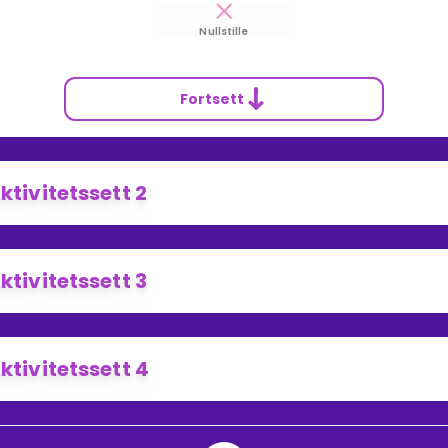
Nullstille
Fortsett
ktivitetssett 2
ktivitetssett 3
ktivitetssett 4