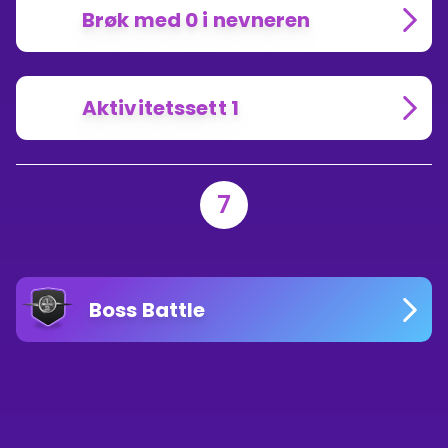
Brøk med 0 i nevneren
Aktivitetssett 1
7
Boss Battle