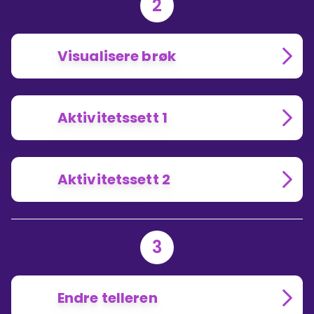
2
Visualisere brøk
Aktivitetssett 1
Aktivitetssett 2
3
Endre telleren