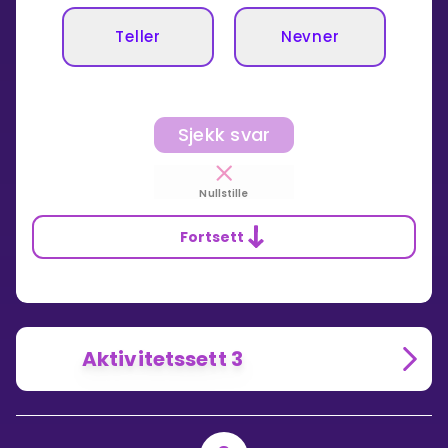
Teller
Nevner
Sjekk svar
Nullstille
Fortsett
Aktivitetssett 3