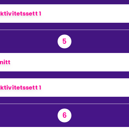
ktivitetssett 1
5
nitt
ktivitetssett 1
6