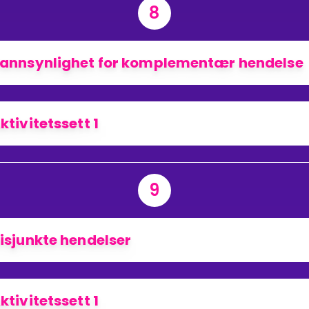
8
annsynlighet for komplementær hendelse
ktivitetssett 1
9
isjunkte hendelser
ktivitetssett 1