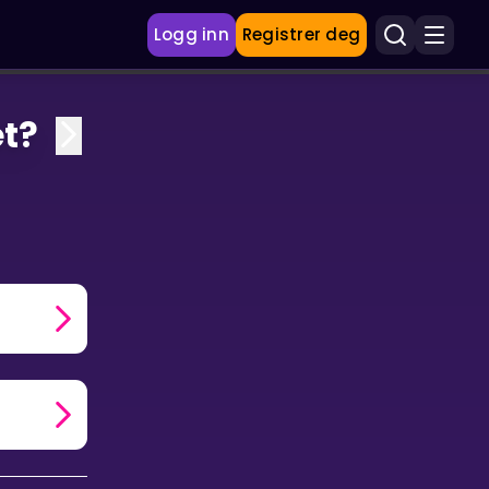
Logg inn
Registrer deg
et?