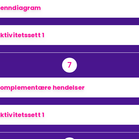
enndiagram
ktivitetssett 1
7
omplementære hendelser
ktivitetssett 1