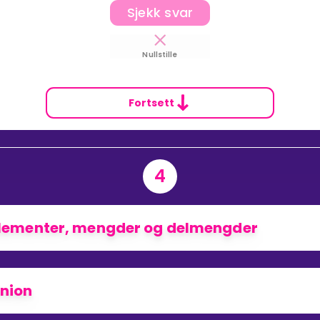
Sjekk svar
Nullstille
Fortsett
4
lementer, mengder og delmengder
nion