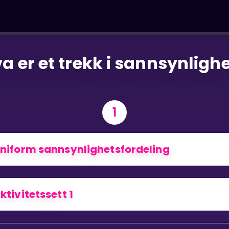
a er et trekk i sannsynligh
1
niform sannsynlighetsfordeling
ktivitetssett 1