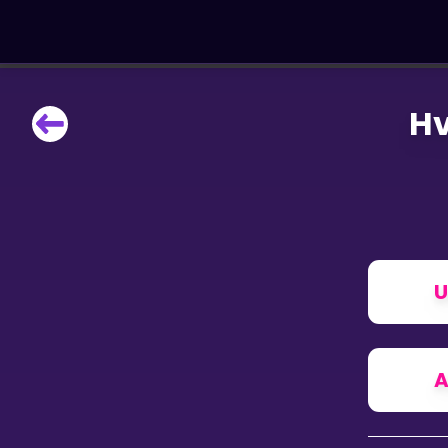
Hv
LÆRINGSVERKTØY
Læreplan
Alle mattetemaer
Privatundervisning
Direkte 1-til-1 hjelp
Vis mer
U
SPILL
Gangetabellen
A
Junior Matte