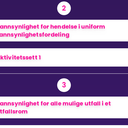
2
Bestill privatundervisning
annsynlighet for hendelse i uniform
annsynlighetsfordeling
Inviter en venn
ktivitetssett 1
3
annsynlighet for alle mulige utfall i et
tfallsrom