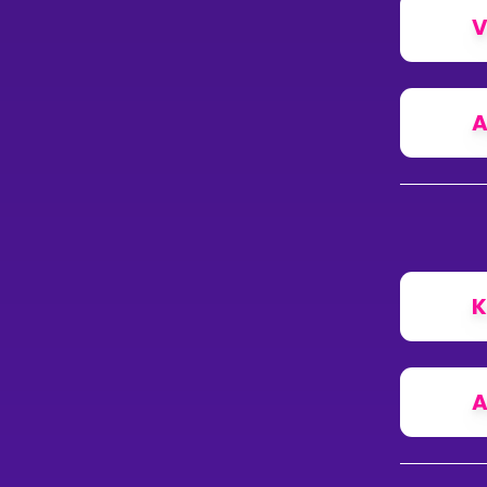
V
A
K
A