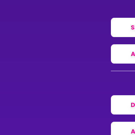
S
A
D
A