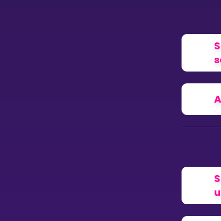
Vis mer
S
s
LÆREPLAN
Velg læreplan
A
Logg inn
S
u