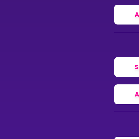
A
S
A