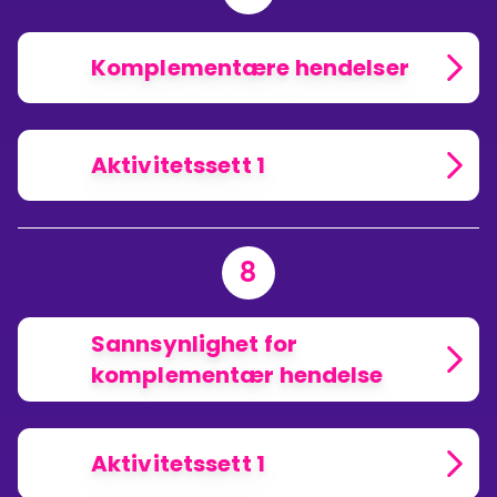
Komplementære hendelser
Aktivitetssett 1
8
Sannsynlighet for
komplementær hendelse
Aktivitetssett 1