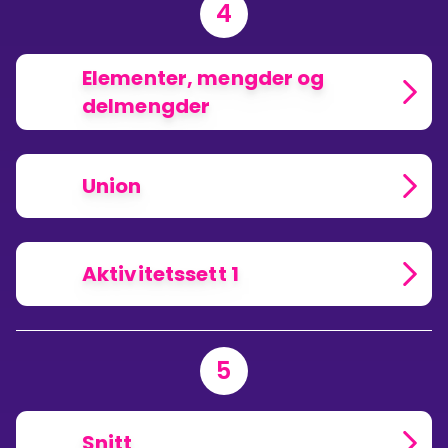
4
Elementer, mengder og
delmengder
Union
Aktivitetssett 1
5
Snitt