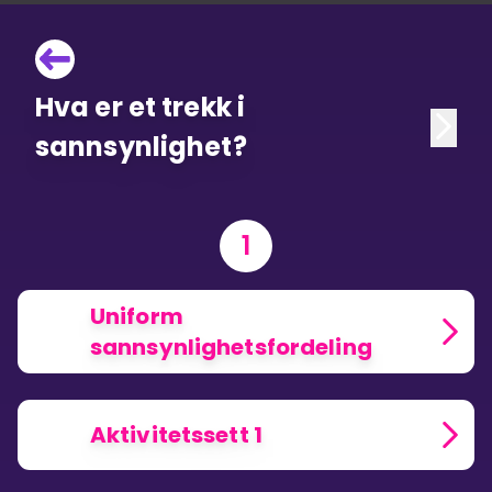
Hva er et trekk i
sannsynlighet?
1
Uniform
sannsynlighetsfordeling
Aktivitetssett 1