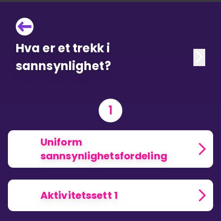
Hva er et trekk i
sannsynlighet?
1
Uniform
sannsynlighetsfordeling
Aktivitetssett 1