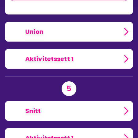
Union
Aktivitetssett 1
5
Snitt