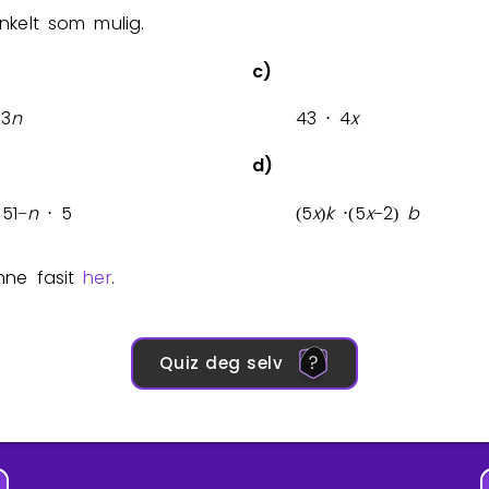
enkelt som mulig.
c)
3
n
4
3
4
x
⋅
d)
5
1
n
5
5
x
k
5
x
2
b
−
⋅
(
)
⋅
(
−
)
nne fasit
her
.
Quiz deg selv