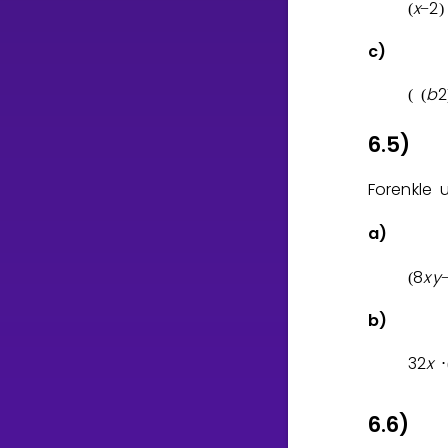
x
2
(
−
)
c)
b
2
(
(
6.5)
Forenkle 
a)
8
x
y
(
b)
3
2
x
⋅
6.6)