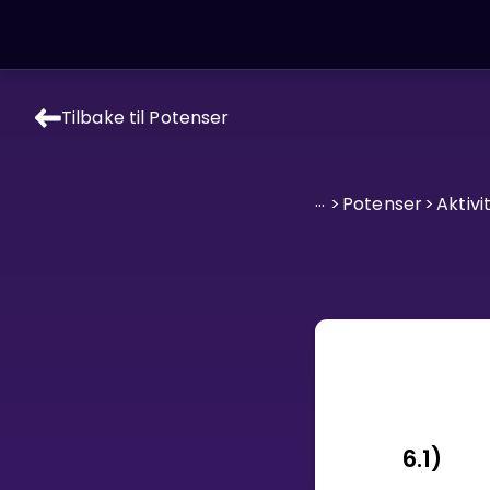
Tilbake til Potenser
LÆRINGSVERKTØY
Læreplan
...
>
Potenser
>
Aktivi
Alle mattetemaer
Privatundervisning
Direkte 1-til-1 hjelp
Vis mer
SPILL
Gangetabellen
6.1)
Junior Matte