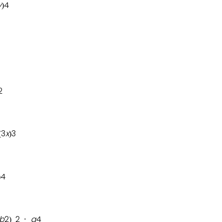
y
4
)
2
3
x
3
(
)
4
)
b
2
2
a
4
)
⋅