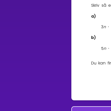
Skriv så 
a)
3
n
⋅
b)
5
n
⋅
Du kan fi