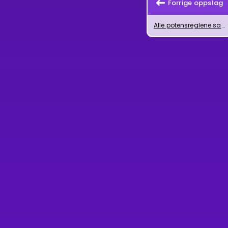
Forrige oppslag
Alle potensreglene samlet