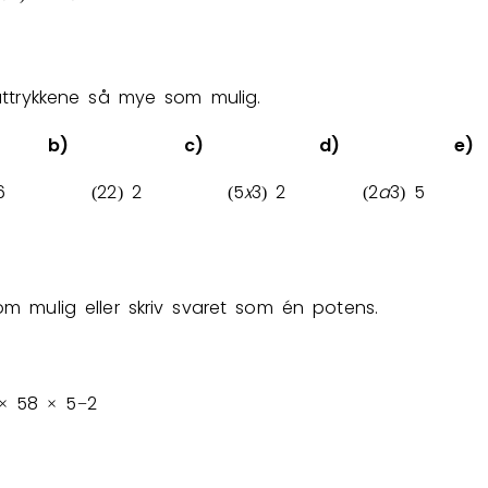
uttrykkene så mye som mulig.
b)
c)
d)
e)
6
2
2
2
5
x
3
2
2
a
3
5
(
)
(
)
(
)
m mulig eller skriv svaret som én potens.
5
8
5
2
×
×
−