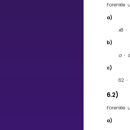
Vis mer
Forenkle 
a)
x
8
⋅
b)
LÆREPLAN
Velg læreplan
a
⋅
Logg inn
c)
6
2
⋅
6.2)
Forenkle 
a)