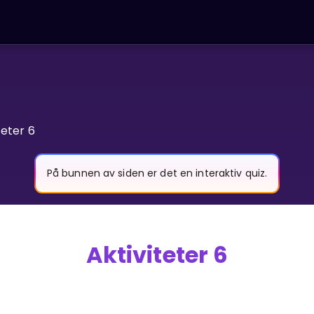
teter 6
På bunnen av siden er det en interaktiv quiz.
Aktiviteter 6