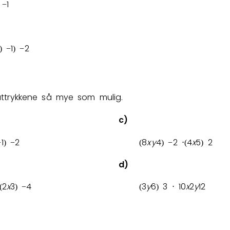
1
−
1
2
)
−
)
−
uttrykkene så mye som mulig.
c)
1
2
8
x
y
4
2
4
x
5
2
−
)
−
(
)
−
⋅
(
)
d)
2
x
3
4
3
y
6
3
1
0
x
2
y
1
2
(
)
−
(
)
⋅