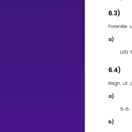
6.3)
Forenkle 
a)
x
3
(
)
6.4)
Regn ut o
a)
5
6
−
b)