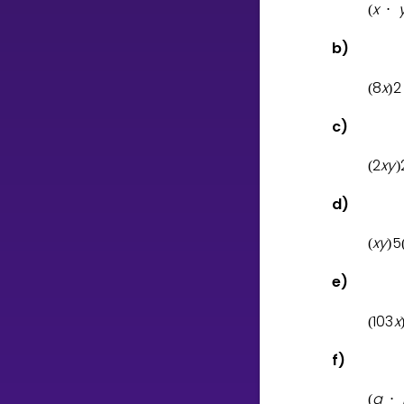
x
(
⋅
b)
8
x
2
(
)
c)
2
x
y
(
)
d)
x
y
5
(
)
e)
1
0
3
x
(
f)
a
(
⋅