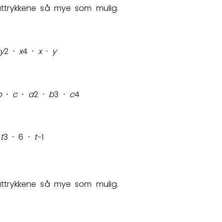
uttrykkene så mye som mulig.
Bestill privatundervisning
y
2
x
4
x
y
⋅
⋅
⋅
Inviter en venn
b
c
a
2
b
3
c
4
⋅
⋅
⋅
⋅
t
3
6
t
1
⋅
⋅
−
uttrykkene så mye som mulig.