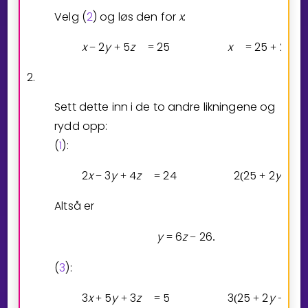
Velg (
2
) og løs den for
x
:
x
2
y
5
z
2
5
x
2
5
2
y
−
+
=
=
+
−
2.
Sett dette inn i de to andre likningene og
rydd opp:
(
1
):
2
x
3
y
4
z
2
4
2
2
5
2
y
5
z
−
+
=
(
+
−
Altså er
y
6
z
2
6
(5)
=
−
.
(
3
):
3
x
5
y
3
z
5
3
2
5
2
y
5
z
+
+
=
(
+
−
)