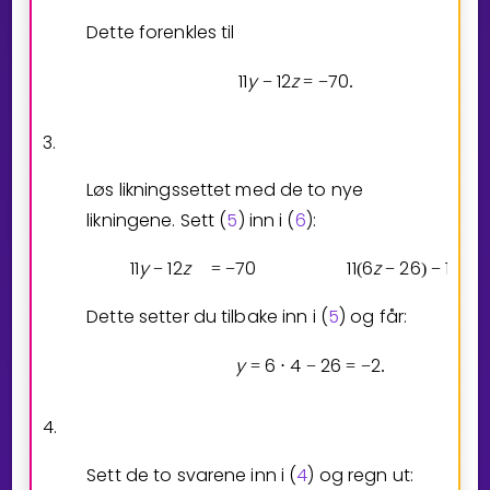
Dette forenkles til
1
1
y
1
2
z
7
0
(6)
−
=
−
.
3.
Løs likningssettet med de to nye
likningene. Sett (
5
) inn i (
6
):
1
1
y
1
2
z
7
0
1
1
6
z
2
6
1
2
z
−
=
−
(
−
)
−
Dette setter du tilbake inn i (
5
) og får:
y
6
4
2
6
2
=
⋅
−
=
−
.
4.
Sett de to svarene inn i (
4
) og regn ut: