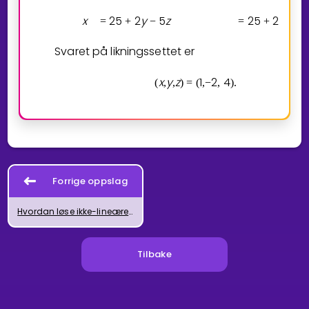
x
2
5
2
y
5
z
2
5
2
2
=
+
−
=
+
⋅
(
−
)
Svaret på likningssettet er
x
y
z
1
2
4
(
,
,
)
=
(
,
−
,
)
.
Forrige oppslag
Hvordan løse ikke-lineære likningssett
Tilbake