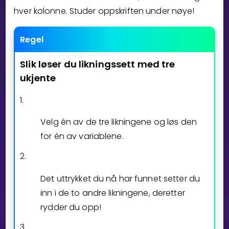
hver kolonne. Studer oppskriften under nøye!
Bestill privatundervisning
Regel
Inviter en venn
Slik
løser
du
likningssett
med
tre
LÆREPLAN
ukjente
Velg læreplan
Logg inn
1.
Velg én av de tre likningene og løs den
for én av variablene.
2.
Det uttrykket du nå har funnet setter du
inn i de to andre likningene, deretter
rydder du opp!
3.