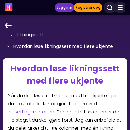
Logg inn
Registrer deg
...
>
Likningssett
LÆRINGSVERKTØY
>
Hvordan løse likningssett med flere ukjente
Læreplan
Privatundervisning
Hvordan løse likningssett
Vis mer
med flere ukjente
SPILL
Når du skal løse tre likninger med tre ukjente gjør
Gangetabellen
du akkurat slik du har gjort tidligere ved
innsettingsmetoden
. Den eneste forskjellen er det
Junior Matte
lille steget du skal gjøre først. Jeg kan anbefale at
Vis mer
du deler arket ditt i tre kolonner, med én likning i