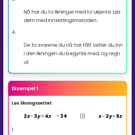
Nå har du to likninger med to ukjente. Løs
dem med innsettingsmetoden.
4.
De to svarene du nå har fått setter du inn
i den likningen du begynte med, og regn
ut.
Eksempel 1
Løs likningssettet
2
x
3
y
4
z
2
4
(1)
x
2
y
5
z
2
−
+
=
−
+
=
1.