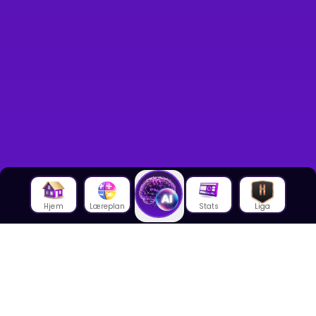
Hjem
Læreplan
Stats
Liga