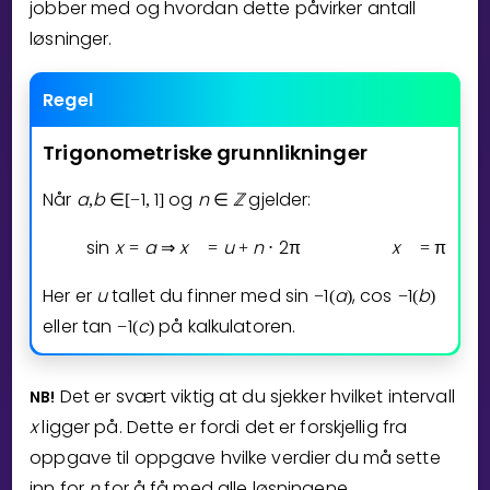
jobber med og hvordan dette påvirker antall
løsninger.
Bestill privatundervisning
Inviter en venn
Regel
LÆREPLAN
Trigonometriske
grunnlikninger
Velg læreplan
Når
a
b
1
1
og
n
ℤ
gjelder:
Logg inn
,
∈
[
−
,
]
∈
sin
x
a
x
u
n
2
π
x
π
u
=
⇒
=
+
⋅
=
−
Her er
u
tallet du finner med
sin
1
a
,
cos
1
b
−
(
)
−
(
)
eller
tan
1
c
på kalkulatoren.
−
(
)
Det er svært viktig at du sjekker hvilket intervall
NB!
x
ligger på. Dette er fordi det er forskjellig fra
oppgave til oppgave hvilke verdier du må sette
inn for
n
for å få med alle løsningene.