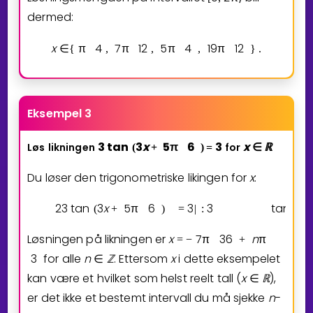
dermed:
x
π
4
7
π
1
2
5
π
4
1
9
π
1
2
∈
{
,
,
,
}
.
Eksempel 3
3
tan
3
x
5
π
6
3
x
ℝ
Løs
likningen
for
(
+
)
=
∈
Du løser den trigonometriske likingen for
x
:
2
3
tan
3
x
5
π
6
3
3
tan
3
x
(
+
)
=
|
:
(
Løsningen på likningen er
x
7
π
3
6
n
π
=
−
+
3
for alle
n
ℤ
. Ettersom
x
i dette eksempelet
∈
kan være et hvilket som helst reelt tall (
x
ℝ
),
∈
er det ikke et bestemt intervall du må sjekke
n
-