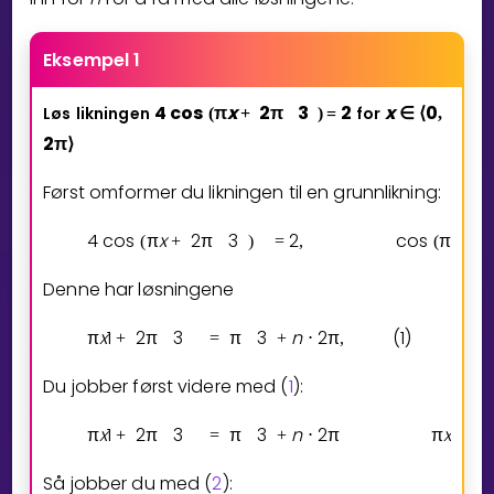
Eksempel 1
4
cos
π
x
2
π
3
2
x
0
Løs
likningen
for
(
+
)
=
∈
⟨
,
2
π
⟩
Først omformer du likningen til en grunnlikning:
4
cos
π
x
2
π
3
2
cos
π
x
2
(
+
)
=
,
(
+
Denne har løsningene
π
x
1
2
π
3
π
3
n
2
π
(1)
π
x
2
+
=
+
⋅
,
Du jobber først videre med (
1
):
π
x
1
2
π
3
π
3
n
2
π
π
x
1
+
=
+
⋅
=
Så jobber du med (
2
):