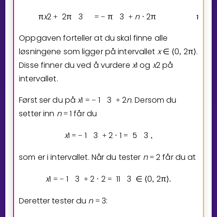
π
x
2
2
π
3
π
3
n
2
π
π
x
2
+
=
−
+
⋅
Oppgaven forteller at du skal finne alle
løsningene som ligger på intervallet
x
0
2
π
.
∈
⟨
,
⟩
Disse finner du ved å vurdere
x
1
og
x
2
på
intervallet.
Først ser du på
x
1
1
3
2
n
. Dersom du
=
−
+
setter inn
n
1
får du
=
x
1
1
3
2
1
5
3
=
−
+
⋅
=
,
som er i intervallet. Når du tester
n
2
får du at
=
x
1
1
3
2
2
1
1
3
0
2
π
=
−
+
⋅
=
∈
⟨
,
⟩
.
Deretter tester du
n
3
:
=