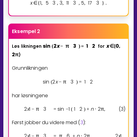
x
1
5
3
3
1
1
3
5
1
7
3
∈
{
,
,
,
,
,
}
.
Eksempel 2
sin
2
x
π
3
1
2
x
0
Løs
likningen
for
(
−
)
=
∈
[
,
2
π
⟩
Grunnlikningen
sin
2
x
π
3
1
2
(
−
)
=
har løsningene
2
x
1
π
3
sin
1
1
2
n
2
π
(3)
−
=
−
(
)
+
⋅
,
Først jobber du videre med (
3
):
2
x
1
π
3
π
6
n
2
π
2
x
1
π
−
=
+
⋅
=