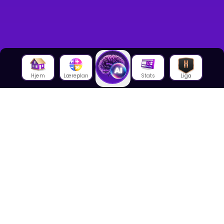
Hjem
Læreplan
Stats
Liga
Om oss
Om House of Math
Om ansatte
Karriere