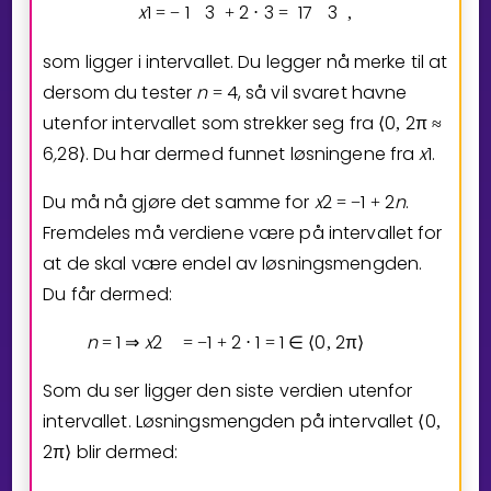
x
1
1
3
2
3
1
7
3
=
−
+
⋅
=
,
som ligger i intervallet. Du legger nå merke til at
dersom du tester
n
4
, så vil svaret havne
=
utenfor intervallet som strekker seg fra
0
2
π
⟨
,
≈
6
,
2
8
. Du har dermed funnet løsningene fra
x
1
.
⟩
Du må nå gjøre det samme for
x
2
1
2
n
.
=
−
+
Fremdeles må verdiene være på intervallet for
at de skal være endel av løsningsmengden.
Du får dermed:
n
1
x
2
1
2
1
1
0
2
π
n
=
⇒
=
−
+
⋅
=
∈
⟨
,
⟩
=
Som du ser ligger den siste verdien utenfor
intervallet. Løsningsmengden på intervallet
0
⟨
,
2
π
blir dermed:
⟩