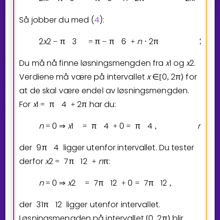
Så jobber du med (
4
):
2
x
2
π
3
π
π
6
n
2
π
2
x
2
−
=
−
+
⋅
Du må nå finne løsningsmengden fra
x
1
og
x
2
.
Verdiene må være på intervallet
x
0
2
π
for
∈
[
,
⟩
at de skal være endel av løsningsmengden.
For
x
1
π
4
2
π
har du:
=
+
n
0
x
1
π
4
0
π
4
n
1
=
⇒
=
+
=
,
=
der
9
π
4
ligger utenfor intervallet. Du tester
derfor
x
2
7
π
1
2
n
π
:
=
+
n
0
x
2
7
π
1
2
0
7
π
1
2
n
=
⇒
=
+
=
,
der
3
1
π
1
2
ligger utenfor intervallet.
Løsningsmengden på intervallet
0
2
π
blir
[
,
⟩