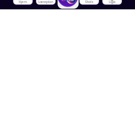
Hjem
Læreplan
Stats
Liga
Om oss
Om House of Math
Om ansatte
Karriere
Media
Foredrag
Blogg