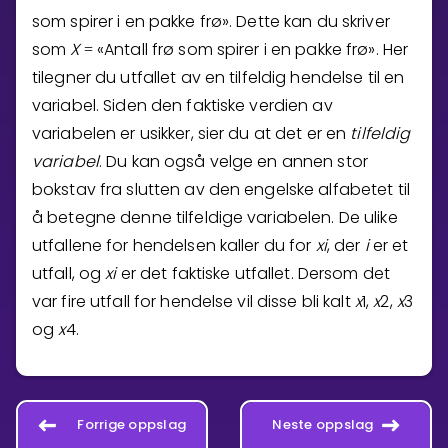
som spirer i en pakke frø». Dette kan du skriver
Bestill privatundervisning
som
X
«Antall frø som spirer i en pakke frø». Her
=
tilegner du utfallet av en tilfeldig hendelse til en
Inviter en venn
variabel. Siden den faktiske verdien av
LÆREPLAN
variabelen er usikker, sier du at det er en
tilfeldig
Velg læreplan
variabel
. Du kan også velge en annen stor
Logg inn
bokstav fra slutten av den engelske alfabetet til
å betegne denne tilfeldige variabelen. De ulike
utfallene for hendelsen kaller du for
x
i
, der
i
er et
utfall, og
x
i
er det faktiske utfallet. Dersom det
var fire utfall for hendelse vil disse bli kalt
x
1
,
x
2
,
x
3
og
x
4
.
Forrige oppslag
Neste oppslag