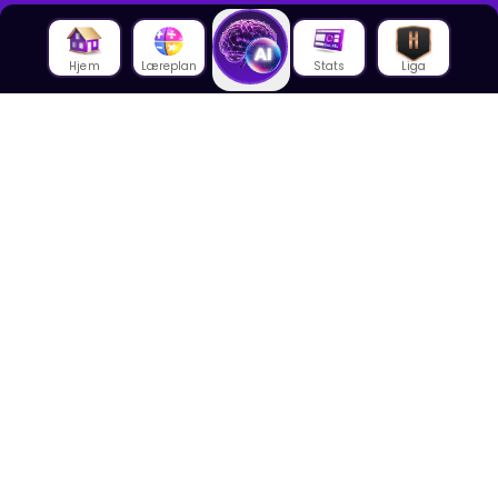
Hjem
Læreplan
Stats
Liga
Om oss
Om House of Math
Om ansatte
Karriere
Media
Foredrag