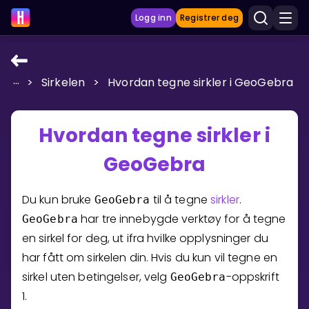
Logg inn
Registrer deg
...
>
Sirkelen
>
Hvordan tegne sirkler i GeoGebra
LÆRINGSVERKTØY
Læreplan
Hvordan tegne sirkler i
Privatundervisning
GeoGebra
Vis mer
SPILL
Du kun bruke
til å tegne
sirkler
.
GeoGebra
har tre innebygde verktøy for å tegne
GeoGebra
Gangetabellen
en sirkel for deg, ut ifra hvilke opplysninger du
har fått om sirkelen din. Hvis du kun vil tegne en
Junior Matte
sirkel uten betingelser, velg
-oppskrift
GeoGebra
Vis mer
1.