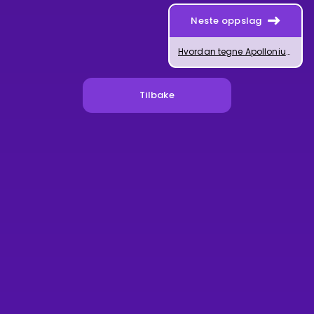
Neste oppslag
Hvordan tegne Apollonius' sirkel i GeoGebra
Tilbake