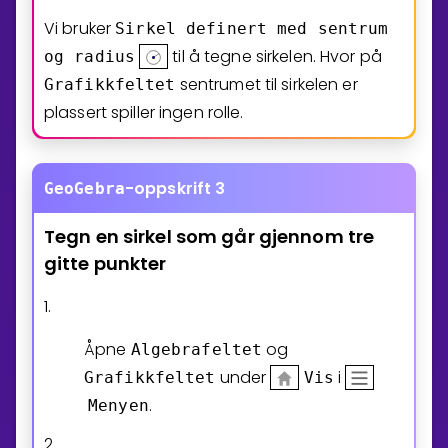
Vi bruker
Sirkel
definert
med
sentrum
til å tegne sirkelen. Hvor på
og
radius
sentrumet til sirkelen er
Grafikkfeltet
plassert spiller ingen rolle.
-oppskrift 3
GeoGebra
Tegn
en
sirkel
som
går
gjennom
tre
gitte
punkter
1.
Åpne
og
Algebrafeltet
under
i
Grafikkfeltet
Vis
.
Menyen
2.