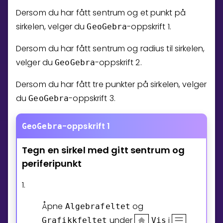
Dersom du har fått sentrum og et punkt på
Bestill privatundervisning
sirkelen, velger du
-oppskrift 1.
GeoGebra
Inviter en venn
Dersom du har fått sentrum og radius til sirkelen,
LÆREPLAN
velger du
-oppskrift 2.
GeoGebra
Velg læreplan
Dersom du har fått tre punkter på sirkelen, velger
Logg inn
du
-oppskrift 3.
GeoGebra
-oppskrift 1
GeoGebra
Tegn
en
sirkel
med
gitt
sentrum
og
periferipunkt
1.
Åpne
og
Algebrafeltet
under
i
Grafikkfeltet
Vis