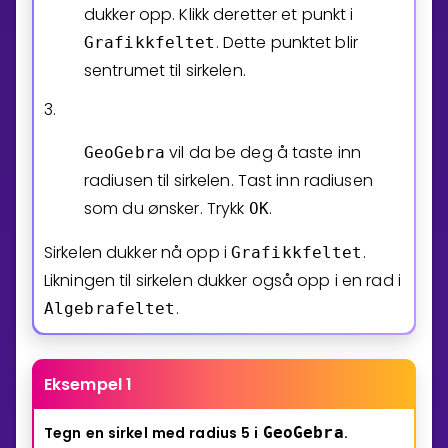
dukker opp. Klikk deretter et punkt i
. Dette punktet blir
Grafikkfeltet
sentrumet til sirkelen.
3.
vil da be deg å taste inn
GeoGebra
radiusen til sirkelen. Tast inn radiusen
som du ønsker. Trykk
.
OK
Sirkelen dukker nå opp i
.
Grafikkfeltet
Likningen til sirkelen dukker også opp i en rad i
.
Algebrafeltet
Eksempel 1
Tegn
en
sirkel
med
radius
5
i
GeoGebra
.