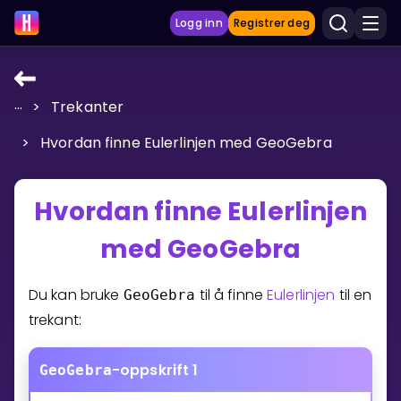
Logg inn
Registrer deg
...
>
Trekanter
LÆRINGSVERKTØY
>
Hvordan finne Eulerlinjen med GeoGebra
Læreplan
Privatundervisning
Hvordan finne Eulerlinjen
Vis mer
med GeoGebra
SPILL
Du kan bruke
til å finne
Eulerlinjen
til en
GeoGebra
Gangetabellen
trekant:
Junior Matte
-oppskrift 1
GeoGebra
Vis mer