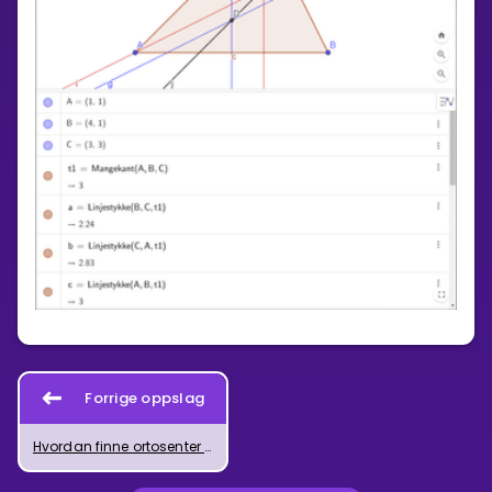
Forrige oppslag
Hvordan finne ortosenter og høyder med GeoGebra