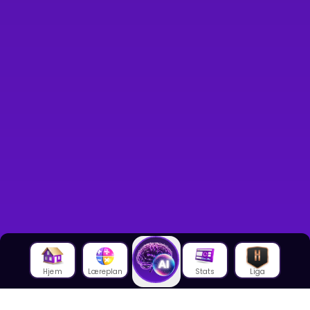
Hjem
Læreplan
Stats
Liga