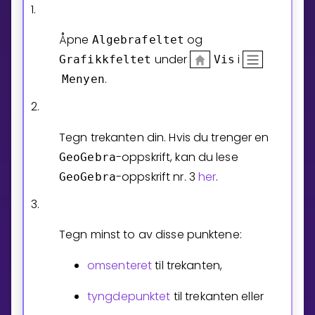
1.
Bestill privatundervisning
Åpne
og
Algebrafeltet
under
i
Grafikkfeltet
Vis
Inviter en venn
.
Menyen
LÆREPLAN
Velg læreplan
2.
Logg inn
Tegn trekanten din. Hvis du trenger en
-oppskrift, kan du lese
GeoGebra
-oppskrift nr. 3
her
.
GeoGebra
3.
Tegn minst to av disse punktene:
omsenteret
til trekanten,
tyngdepunktet
til trekanten eller