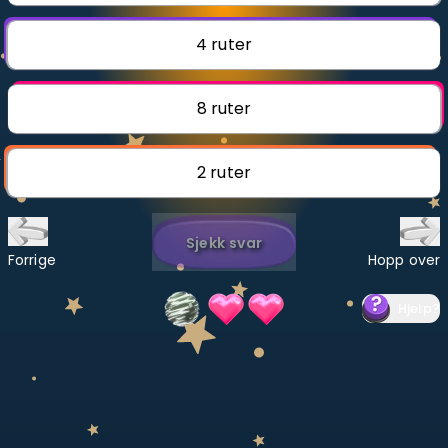
Bestill privatundervisning
4 ruter
Inviter en venn
8 ruter
LÆREPLAN
Velg læreplan
2 ruter
Logg inn
Sjekk svar
Forrige
Hopp over
Hjelp
?