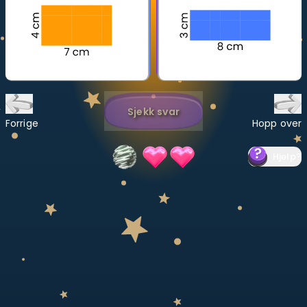
Bestill privatundervisning
Inviter en venn
LÆREPLAN
Velg læreplan
Sjekk svar
Forrige
Hopp over
Logg inn
Hjelp
?