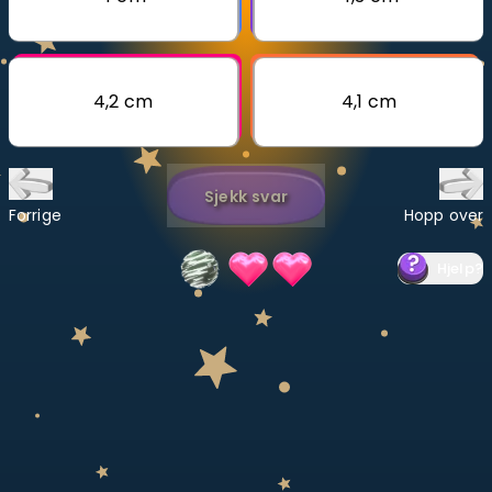
Bestill privatundervisning
Inviter en venn
4,2 cm
4,1 cm
LÆREPLAN
Velg læreplan
Sjekk svar
Logg inn
Forrige
Hopp over
Hjelp
?