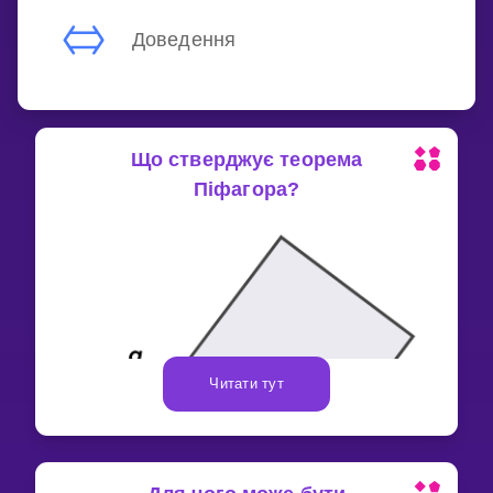
Доведення
Що стверджує теорема
Піфагора?
Читати тут