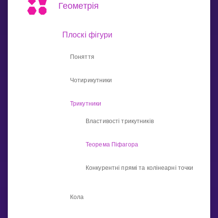
Invite a Friend
Геометрія
НАВЧАЛЬНИЙ ПЛАН
Select curriculum
Плоскі фігури
Увійти
Поняття
Чотирикутники
Трикутники
Властивості трикутників
Теорема Піфагора
Конкурентні прямі та колінеарні точки
Кола