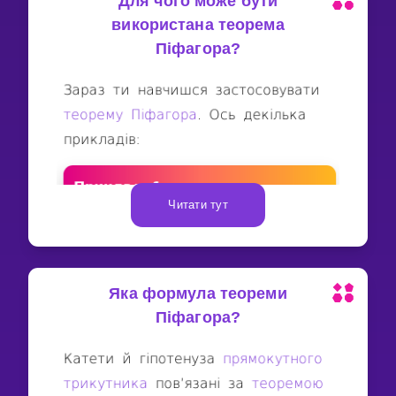
Для чого може бути
використана теорема
Піфагора?
Читати тут
Яка формула теореми
Піфагора?