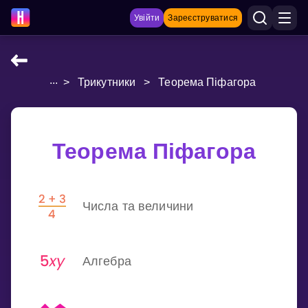
Увійти
Зареєструватися
...
>
Трикутники
>
Теорема Піфагора
НАВЧАЛЬНІ МАТЕРІАЛИ
Curriculum
Показати більше
Теорема Піфагора
ІГРИ
Числа та величини
Multiplication Master
Джуніор-матем
Алгебра
Показати більше