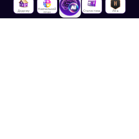
Навчальний
Додому
Статистика
Ліга
план
Про нас
Про House of Math
Співробітники
Працевлаштування в
House of Math
Медіа
Лекції