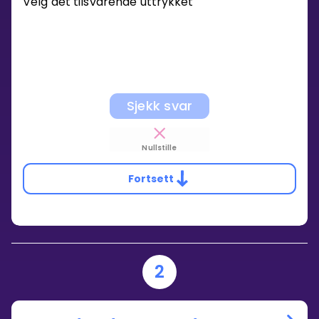
Velg det tilsvarende uttrykket
Sjekk svar
Nullstille
Fortsett
2