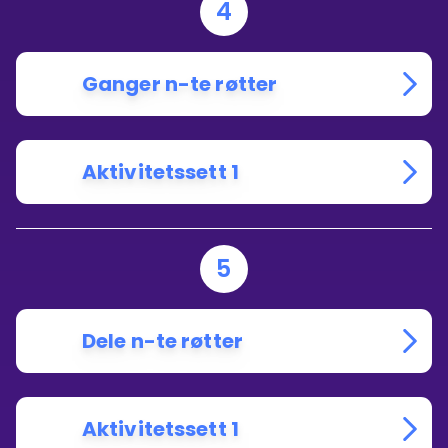
4
Ganger n-te røtter
Aktivitetssett 1
5
Dele n-te røtter
Aktivitetssett 1