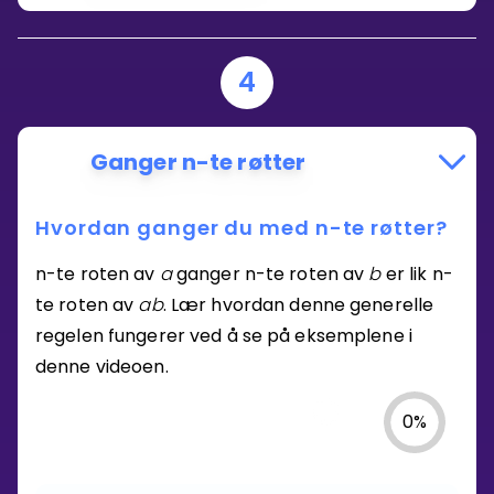
4
Ganger n-te røtter
Hvordan ganger du med n-te røtter?
n-te roten av
a
ganger n-te roten av
b
er lik n-
te roten av
ab
. Lær hvordan denne generelle
regelen fungerer ved å se på eksemplene i
denne videoen.
0
%