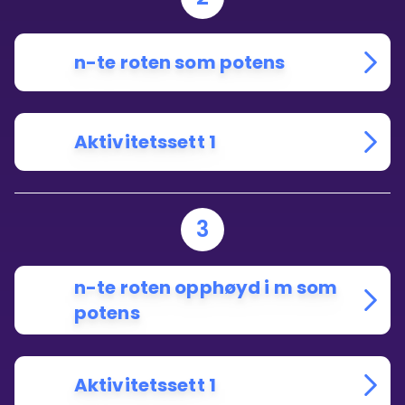
n-te roten som potens
Aktivitetssett 1
3
n-te roten opphøyd i m som
potens
Aktivitetssett 1