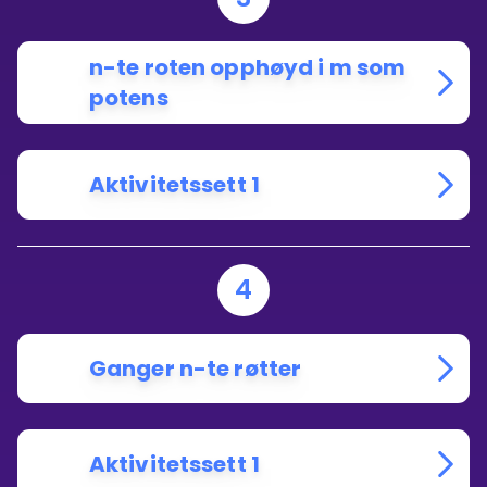
n-te roten opphøyd i m som
potens
Aktivitetssett 1
4
Ganger n-te røtter
Aktivitetssett 1