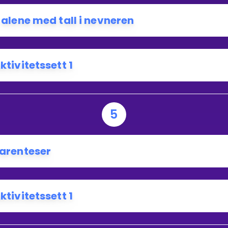
 alene med tall i nevneren
ktivitetssett 1
5
arenteser
ktivitetssett 1