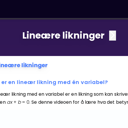
Lineære likninger
ineære likninger
 er en lineær likning med én variabel?
neær likning med en variabel er en likning som kan skrives
men
a
x
+
b
=
0.
Se denne videoen for å lære hva det betyr