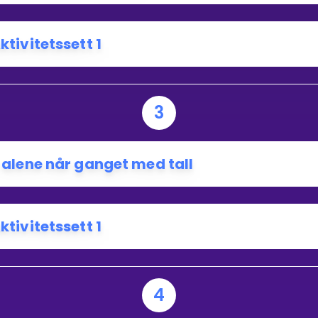
ktivitetssett 1
3
 alene når ganget med tall
ktivitetssett 1
4