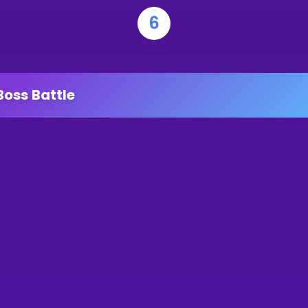
6
Boss Battle