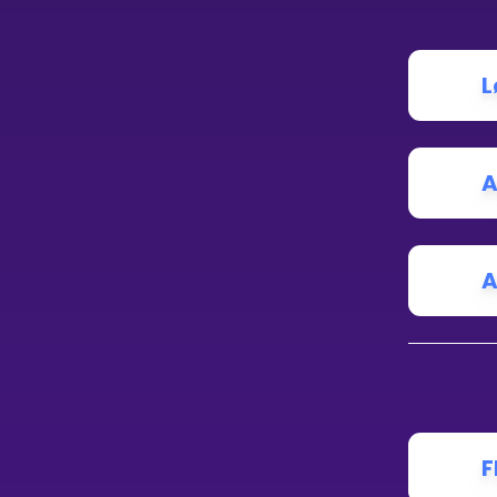
É
V
L
A
A
F