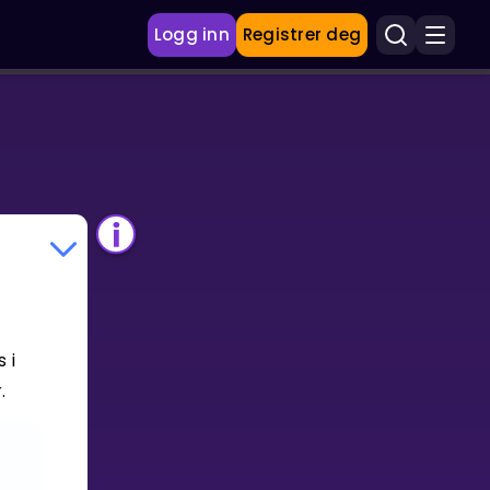
Logg inn
Registrer deg
 i
.