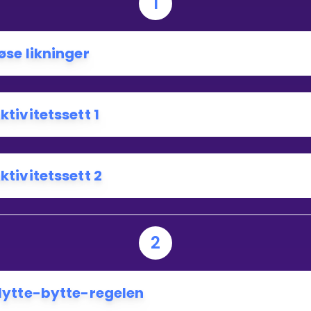
1
N
ARIABEL?
øse likninger
ktivitetssett 1
ktivitetssett 2
2
lytte-bytte-regelen