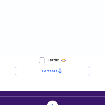
Bestill privatundervisning
Inviter en venn
Ferdig
VA
R
Fortsett
N
INEÆR
IKNING
ED