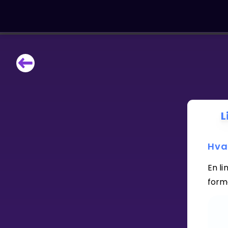
LÆRINGSVERKTØY
Læreplan
Alle mattetemaer
Privatundervisning
L
Direkte 1-til-1 hjelp
Vis mer
Hva
SPILL
En li
for
Gangetabellen
Junior Matte