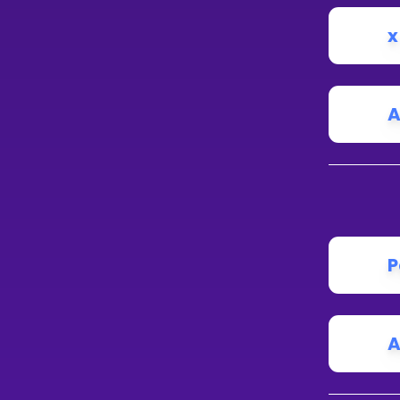
x
A
P
A