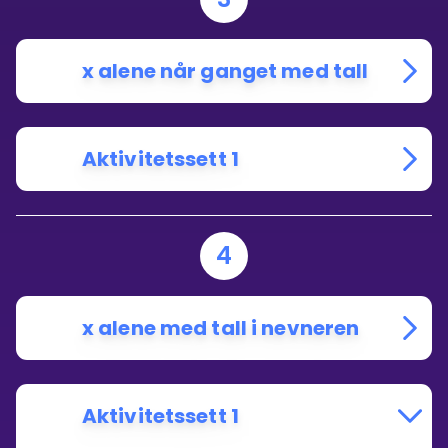
x alene når ganget med tall
Aktivitetssett 1
4
x alene med tall i nevneren
Aktivitetssett 1