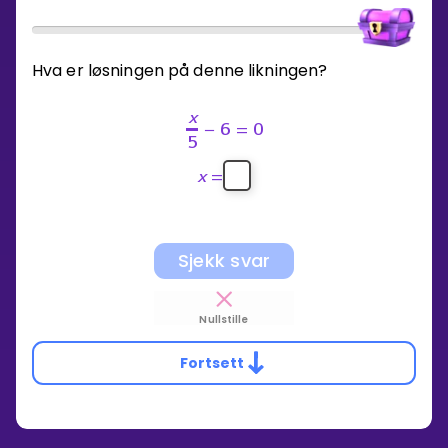
Hva er løsningen på denne likningen?
x
−
6
=
0
5
x
=
Sjekk svar
Nullstille
Fortsett