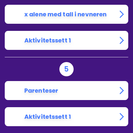
x alene med tall i nevneren
Aktivitetssett 1
5
Parenteser
Aktivitetssett 1