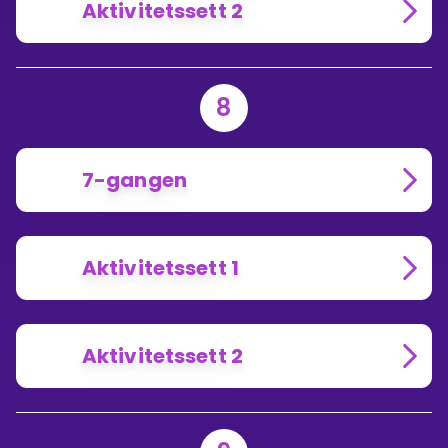
Aktivitetssett 2
8
7-gangen
Aktivitetssett 1
Aktivitetssett 2