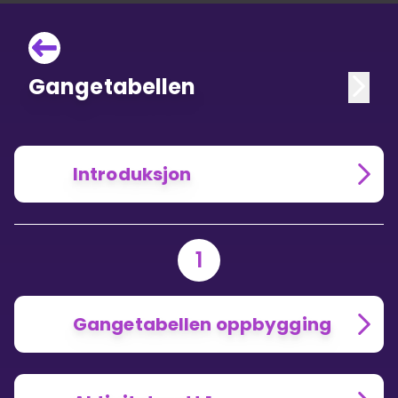
Gangetabellen
Introduksjon
1
Gangetabellen oppbygging