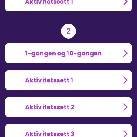
Aktivitetssett 1
2
1-gangen og 10-gangen
Aktivitetssett 1
Aktivitetssett 2
Aktivitetssett 3