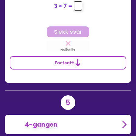
3
×
7
=
Sjekk svar
Nullstille
Fortsett
5
4-gangen