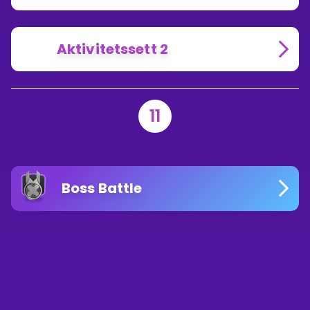
Aktivitetssett 2
11
Boss Battle