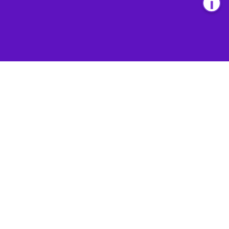
Om oss
Om House of Math
Om ansatte
Karriere
Media
Foredrag
Blogg