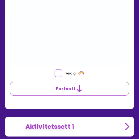
HVORDAN
Ferdig
FUNGERER
7-
Fortsett
GANGEN?
Aktivitetssett 1