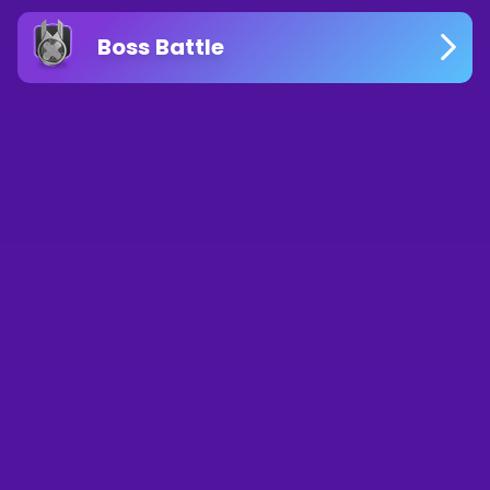
Boss Battle