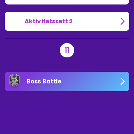
Aktivitetssett 2
11
Boss Battle