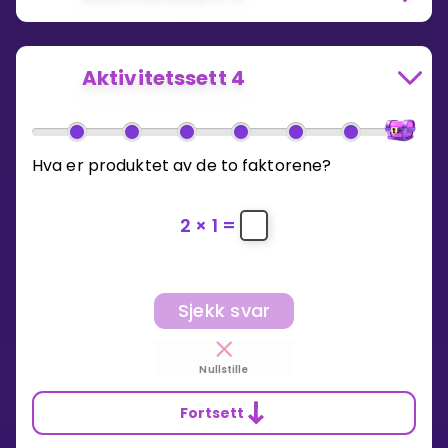
Aktivitetssett 4
Hva er produktet av de to faktorene?
2
×
1
=
Sjekk svar
Nullstille
Fortsett