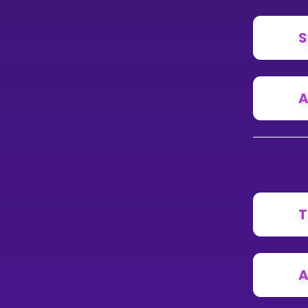
S
A
T
A