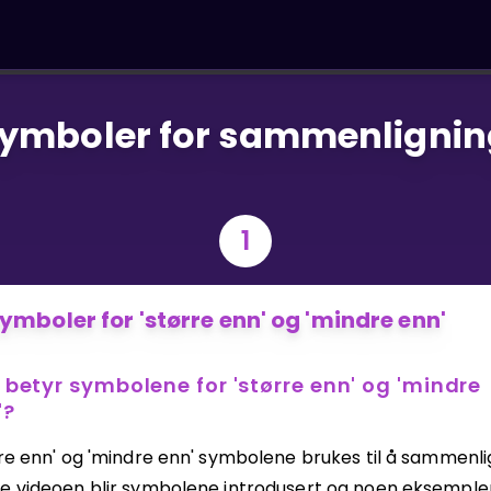
ymboler for sammenlignin
1
ymboler for 'større enn' og 'mindre enn'
 betyr symbolene for 'større enn' og 'mindre
'?
re enn' og 'mindre enn' symbolene brukes til å sammenlig
e videoen blir symbolene introdusert og noen eksempler