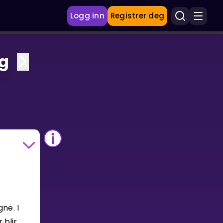
Logg inn
Registrer deg
g
ne. I
 blir