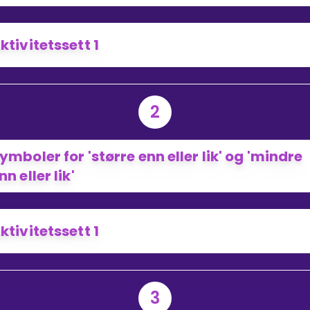
ktivitetssett 1
2
ymboler for 'større enn eller lik' og 'mindre
nn eller lik'
ktivitetssett 1
3