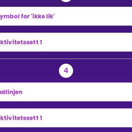
ymbol for 'ikke lik'
ktivitetssett 1
4
allinjen
ktivitetssett 1