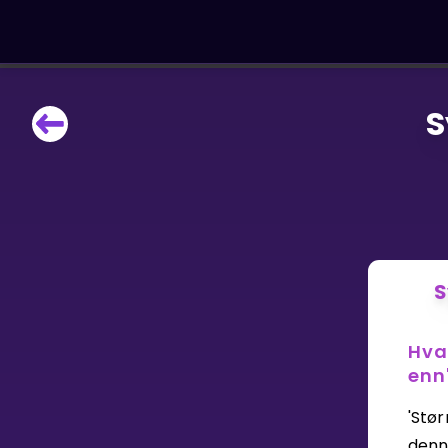
S
LÆRINGSVERKTØY
Læreplan
Alle mattetemaer
Privatundervisning
Direkte 1-til-1 hjelp
Vis mer
S
SPILL
Hva
Gangetabellen
enn
'Stør
Junior Matte
denn