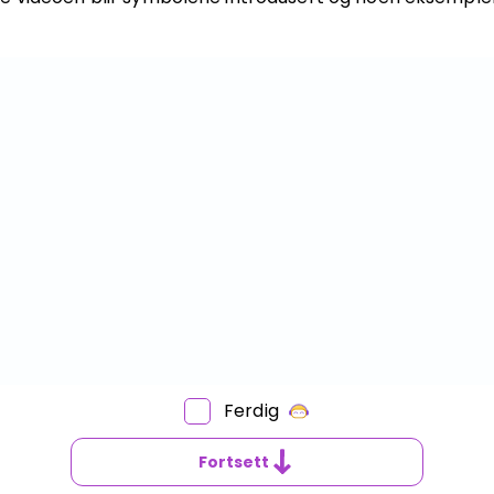
Bestill privatundervisning
Inviter en venn
Ferdig
Fortsett