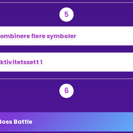
5
ombinere flere symboler
ktivitetssett 1
6
Boss Battle