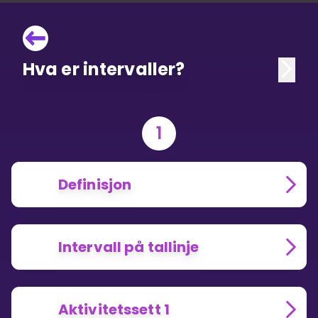
Hva er intervaller?
1
Definisjon
Intervall på tallinje
Aktivitetssett 1