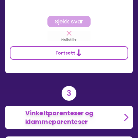
Sjekk svar
Nullstille
Fortsett
3
Vinkeltparenteser og
klammeparenteser