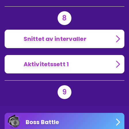
8
Snittet av intervaller
Aktivitetssett 1
9
Boss Battle