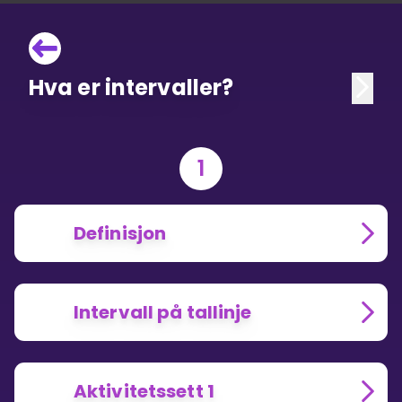
Hva er intervaller?
1
Definisjon
Intervall på tallinje
Aktivitetssett 1