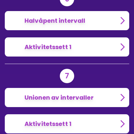
Halvåpent intervall
Aktivitetssett 1
7
Unionen av intervaller
Aktivitetssett 1