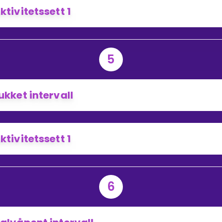
ktivitetssett 1
5
ukket intervall
ktivitetssett 1
6