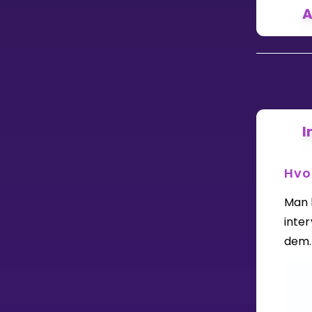
Vis mer
A
LÆREPLAN
Velg læreplan
I
Logg inn
Hvo
Man k
inter
dem.