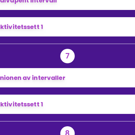
alvåpent intervall
ktivitetssett 1
7
nionen av intervaller
ktivitetssett 1
8