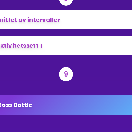
nittet av intervaller
ktivitetssett 1
9
Boss Battle