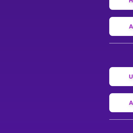
H
A
U
A