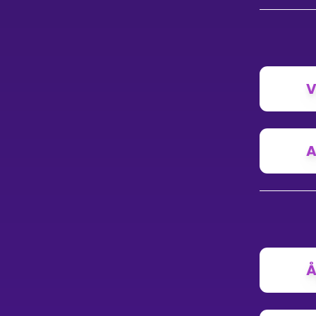
V
A
Å