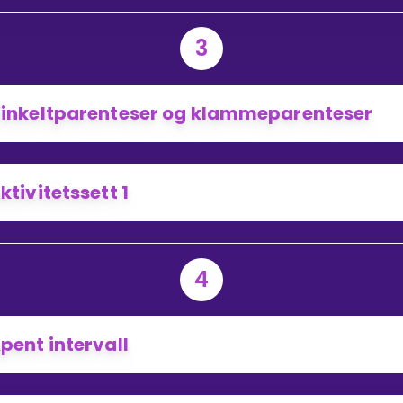
3
inkeltparenteser og klammeparenteser
ktivitetssett 1
4
pent intervall