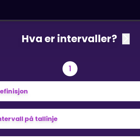
Hva er intervaller?
1
efinisjon
ntervall på tallinje