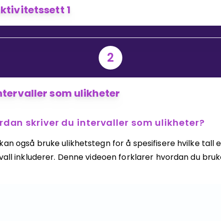
ktivitetssett 1
Bestill privatundervisning
2
Inviter en venn
ntervaller som ulikheter
rdan skriver du intervaller som ulikheter?
an også bruke ulikhetstegn for å spesifisere hvilke tall e
vall inkluderer. Denne videoen forklarer hvordan du bruk