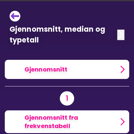
Gjennomsnitt, median og
typetall
Gjennomsnitt
1
Gjennomsnitt fra
frekvenstabell