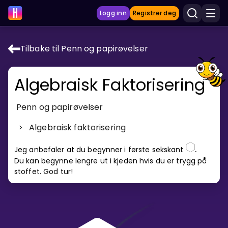
Logg inn
Registrer deg
Tilbake til Penn og papirøvelser
LÆRINGSVERKTØY
Algebraisk Faktorisering
Læreplan
Privatundervisning
Penn og papirøvelser
Vis mer
>
Algebraisk faktorisering
SPILL
.
Jeg anbefaler at du begynner i første sekskant
Du kan begynne lengre ut i kjeden hvis du er trygg på
Gangetabellen
stoffet. God tur!
Junior Matte
Vis mer