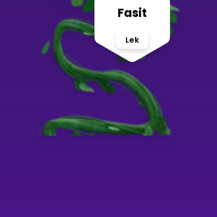
Fasit
Lek