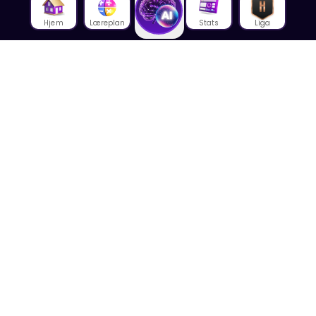
Hjem
Læreplan
Stats
Liga
Om oss
Om House of Math
Om ansatte
Karriere
Media
Foredrag
Blogg
Kontakt