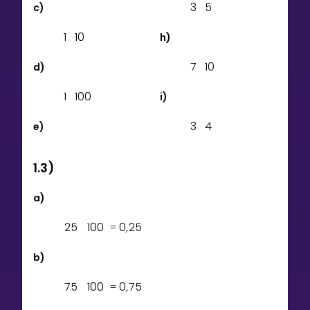
3
5
c)
1
1
0
h)
7
1
0
d)
1
1
0
0
i)
3
4
e)
1.3)
a)
2
5
1
0
0
0
,
2
5
=
b)
7
5
1
0
0
0
,
7
5
=