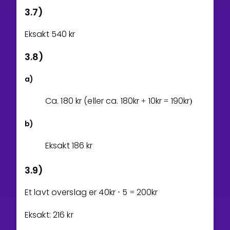
3.7)
Eksakt
5
4
0
kr
3.8)
a)
Ca.
1
8
0
kr (eller ca.
1
8
0
kr
1
0
kr
1
9
0
kr
+
=
)
b)
Eksakt
1
8
6
kr
3.9)
Et lavt overslag er
4
0
kr
5
2
0
0
kr
⋅
=
Eksakt:
2
1
6
kr