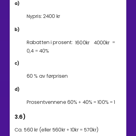
a)
Nypris:
2
4
0
0
kr
b)
Rabatten i prosent:
1
6
0
0
kr
4
0
0
0
kr
=
0
,
4
4
0
%
=
c)
6
0
% av førprisen
d)
Prosentvennene
6
0
%
4
0
%
1
0
0
%
1
+
=
=
3.6)
Ca.
5
6
0
kr (eller
5
6
0
kr
1
0
kr
5
7
0
kr
)
+
=