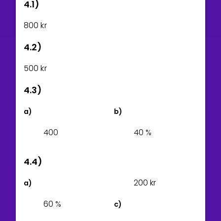
4.1)
8
0
0
kr
4.2)
5
0
0
kr
4.3)
a)
b)
400
4
0
%
4.4)
2
0
0
kr
a)
6
0
%
c)