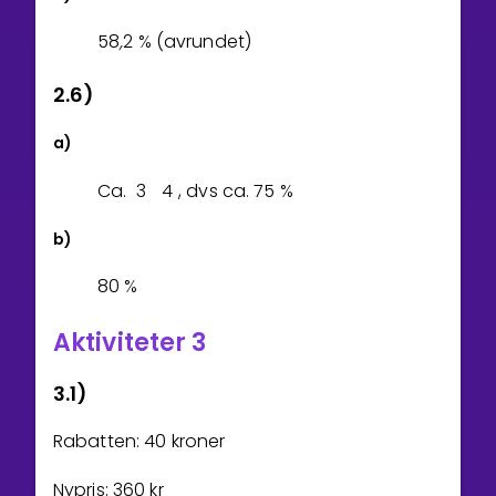
5
8
,
2
% (avrundet)
2.6)
a)
Ca.
3
4
, dvs ca.
7
5
%
b)
8
0
%
Aktiviteter 3
3.1)
Rabatten: 40 kroner
Nypris:
3
6
0
kr