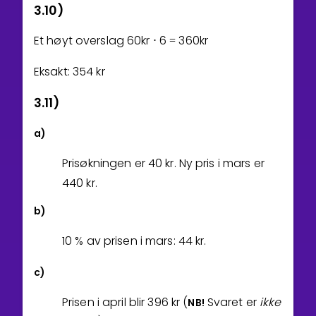
3.10)
Et høyt overslag
6
0
kr
6
3
6
0
kr
⋅
=
Eksakt:
3
5
4
kr
3.11)
a)
Prisøkningen er
4
0
kr. Ny pris i mars er
4
4
0
kr.
b)
1
0
% av prisen i mars:
4
4
kr.
c)
Prisen i april blir
3
9
6
kr (
Svaret er
ikke
NB!