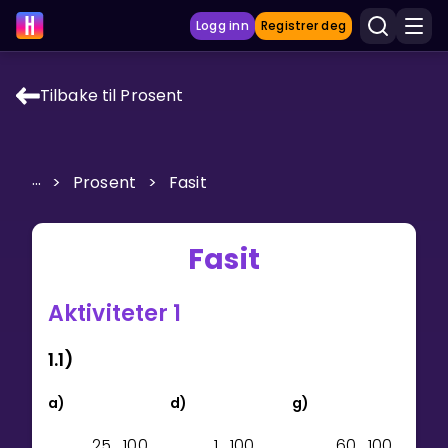
Logg inn
Registrer deg
Tilbake til Prosent
LÆRINGSVERKTØY
Læreplan
...
>
Prosent
>
Fasit
Privatundervisning
Vis mer
Fasit
SPILL
Aktiviteter 1
Gangetabellen
1.1)
Junior Matte
a)
d)
g)
Vis mer
2
5
1
0
0
1
1
0
0
6
0
1
0
0