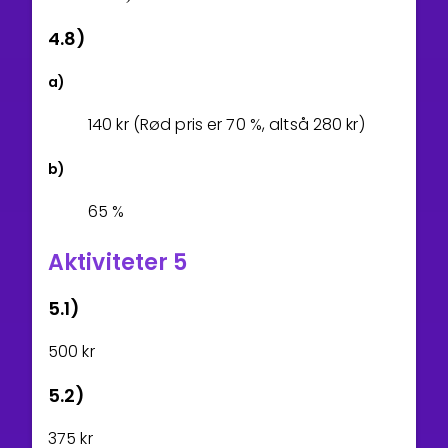
4.8)
a)
1
4
0
kr (Rød pris er
7
0
%, altså
2
8
0
kr)
b)
6
5
%
Aktiviteter 5
5.1)
5
0
0
kr
5.2)
3
7
5
kr