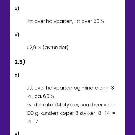
a)
Litt over halvparten, litt over
5
0
%
b)
5
2
,
9
% (avrundet)
2.5)
a)
Litt over halvparten og mindre enn
3
4
, ca.
6
0
%
Ev. del kaka i 14 stykker, som hver veier
1
0
0
g, kunden kjøper 8 stykker
8
1
4
=
4
7
b)