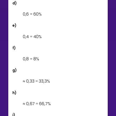
d)
0
,
6
6
0
%
=
e)
0
,
4
4
0
%
=
f)
0
,
8
8
%
=
g)
0
,
3
3
3
3
,
3
%
≈
=
h)
0
,
6
7
6
6
,
7
%
≈
=
i)