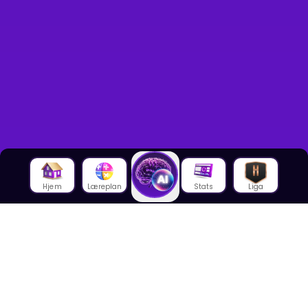
Hjem
Læreplan
Stats
Liga
Om oss
Om House of Math
Om ansatte