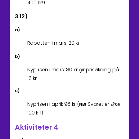
4
0
0
kr!)
3.12)
a)
Rabatten i mars:
2
0
kr
b)
Nyprisen i mars:
8
0
kr gir prisøkning på
1
6
kr
c)
Nyprisen i april:
9
6
kr (
Svaret er
ikke
NB!
100 kr!)
Aktiviteter 4