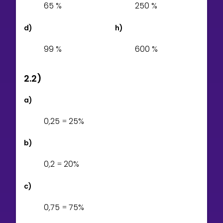
6
5
%
2
5
0
%
d)
h)
9
9
%
6
0
0
%
2.2)
a)
0
,
2
5
2
5
%
=
b)
0
,
2
2
0
%
=
c)
0
,
7
5
7
5
%
=