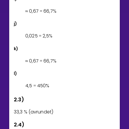
0
,
6
7
6
6
,
7
%
≈
=
j)
0
,
0
2
5
2
,
5
%
=
k)
0
,
6
7
6
6
,
7
%
≈
=
l)
4
,
5
4
5
0
%
=
2.3)
3
3
,
3
% (avrundet)
2.4)