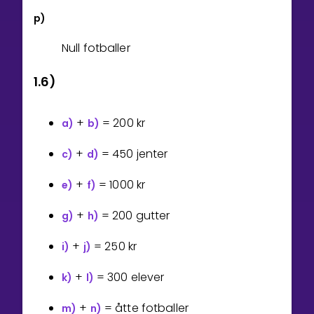
p)
Null fotballer
1.6)
+
=
2
0
0
kr
a)
b)
+
= 450 jenter
c)
d)
+
=
1
0
0
0
kr
e)
f)
+
= 200 gutter
g)
h)
+
=
2
5
0
kr
i)
j)
+
= 300 elever
k)
l)
+
= åtte fotballer
m)
n)