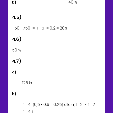
4
0
%
b)
4.5)
1
5
0
7
5
0
1
5
0
,
2
2
0
%
=
=
=
4.6)
5
0
%
4.7)
a)
1
2
5
kr
b)
1
4
0
,
5
0
,
5
0
,
2
5
eller
1
2
1
2
(
⋅
=
)
(
⋅
=
1
4
)