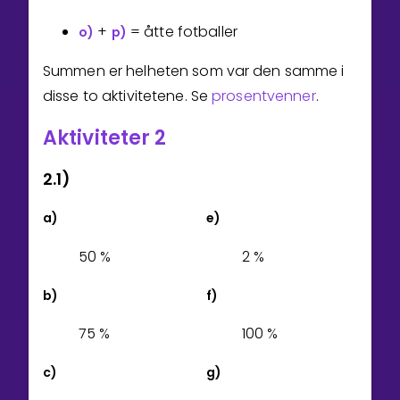
+
= åtte fotballer
o)
p)
Summen er helheten som var den samme i
disse to aktivitetene. Se
prosentvenner
.
Aktiviteter 2
2.1)
a)
e)
5
0
%
2
%
b)
f)
7
5
%
1
0
0
%
c)
g)