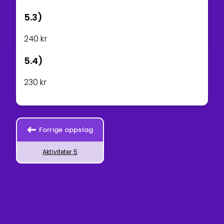
5.3)
2
4
0
kr
5.4)
2
3
0
kr
Forrige oppslag
Aktiviteter 5