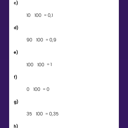
c)
1
0
1
0
0
0
,
1
=
d)
9
0
1
0
0
0
,
9
=
e)
1
0
0
1
0
0
1
=
f)
0
1
0
0
0
=
g)
3
5
1
0
0
0
,
3
5
=
h)