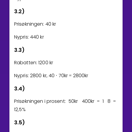
3.2)
Prisøkningen:
4
0
kr
Nypris:
4
4
0
kr
3.3)
Rabatten:
1
2
0
0
kr
Nypris:
2
8
0
0
kr,
4
0
7
0
kr
2
8
0
0
kr
⋅
=
3.4)
Prisøkningen i prosent:
5
0
kr
4
0
0
kr
1
8
=
=
1
2
,
5
%
3.5)