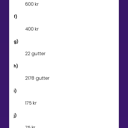
6
0
0
kr
f)
4
0
0
kr
g)
22 gutter
h)
2178 gutter
i)
1
7
5
kr
j)
7
5
kr