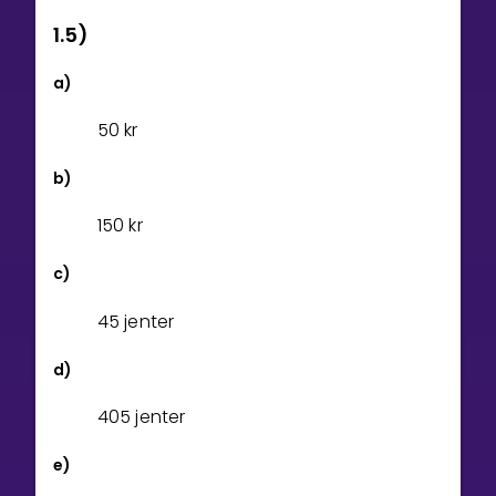
1.5)
a)
5
0
kr
b)
1
5
0
kr
c)
45 jenter
d)
405 jenter
e)