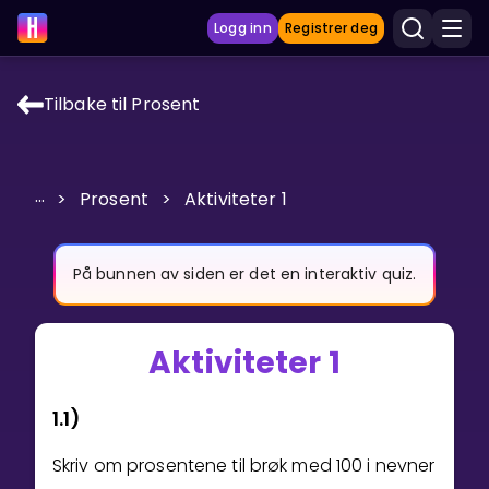
Logg inn
Registrer deg
Tilbake til Prosent
LÆRINGSVERKTØY
Læreplan
...
>
Prosent
>
Aktiviteter 1
Privatundervisning
Vis mer
På bunnen av siden er det en interaktiv quiz.
SPILL
Aktiviteter 1
Gangetabellen
1.1)
Junior Matte
Skriv om prosentene til brøk med 100 i nevner
Vis mer