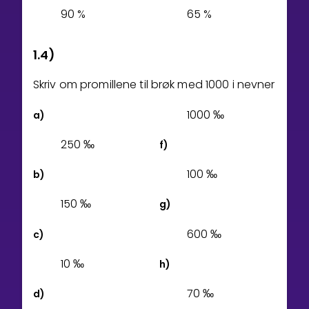
9
0
%
6
5
%
1.4)
Skriv om promillene til brøk med 1000 i nevner
1
0
0
0
‰
a)
2
5
0
‰
f)
1
0
0
‰
b)
1
5
0
‰
g)
6
0
0
‰
c)
1
0
‰
h)
7
0
‰
d)