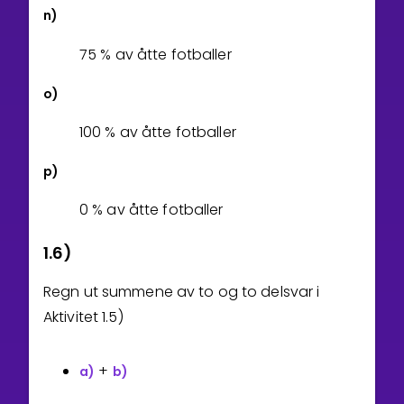
n)
7
5
% av åtte fotballer
o)
1
0
0
% av åtte fotballer
p)
0
% av åtte fotballer
1.6)
Regn ut summene av to og to delsvar i
Aktivitet 1.5)
+
a)
b)