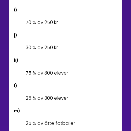
i)
7
0
% av
2
5
0
kr
j)
3
0
% av
2
5
0
kr
k)
7
5
% av 300 elever
l)
2
5
% av 300 elever
m)
2
5
% av åtte fotballer