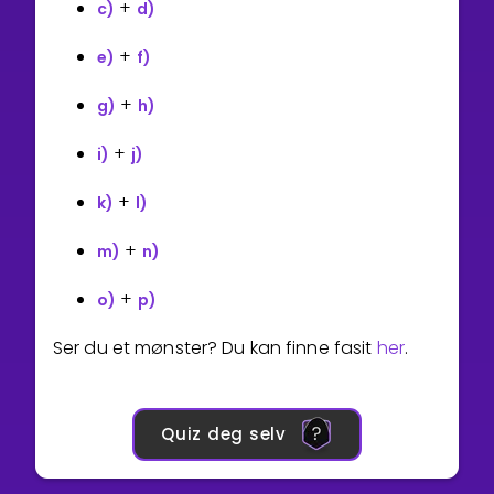
+
c)
d)
+
e)
f)
+
g)
h)
+
i)
j)
+
k)
l)
+
m)
n)
+
o)
p)
Ser du et mønster? Du kan finne fasit
her
.
Quiz deg selv