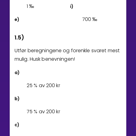
1
‰
i)
7
0
0
‰
e)
1.5)
Utfør beregningene og forenkle svaret mest
mulig. Husk benevningen!
a)
2
5
% av
2
0
0
kr
b)
7
5
% av
2
0
0
kr
c)