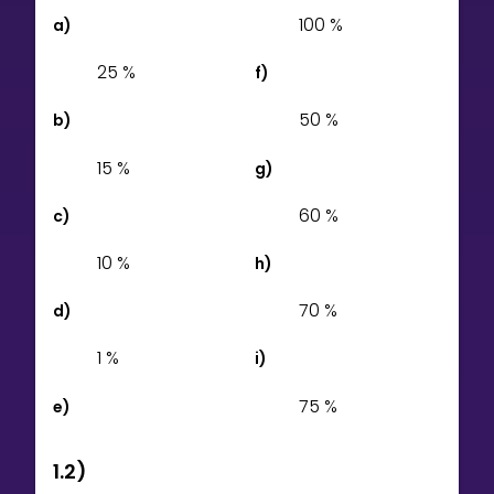
1
0
0
%
a)
Bestill privatundervisning
2
5
%
f)
Inviter en venn
5
0
%
b)
LÆREPLAN
Velg læreplan
1
5
%
g)
Logg inn
6
0
%
c)
1
0
%
h)
7
0
%
d)
1
%
i)
7
5
%
e)
1.2)