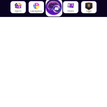
Hjem
Læreplan
Stats
Liga
Om oss
Om House of Math
Om ansatte
Karriere
Media
Foredrag
Blogg
Kontakt