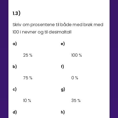
1.3)
Skriv om prosentene til både med brøk med
100 i nevner og til desimaltall
a)
e)
2
5
%
1
0
0
%
b)
f)
7
5
%
0
%
c)
g)
1
0
%
3
5
%
d)
h)