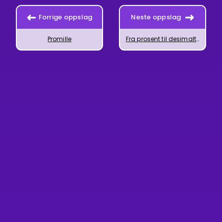
Forrige oppslag
Neste oppslag
Promille
Fra prosent til desimaltall og tilbake