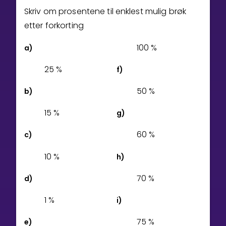
Skriv om prosentene til enklest mulig brøk
etter forkorting
1
0
0
%
a)
2
5
%
f)
5
0
%
b)
1
5
%
g)
6
0
%
c)
1
0
%
h)
7
0
%
d)
1
%
i)
7
5
%
e)