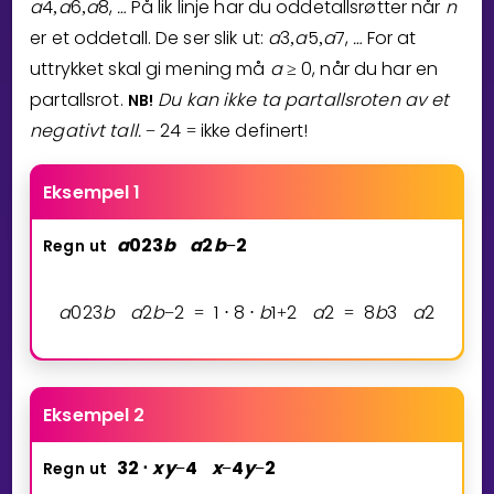
a
4
a
6
a
8
,
…
På lik linje har du oddetallsrøtter når
n
,
,
⁡
er et oddetall. De ser slik ut:
a
3
a
5
a
7
,
…
For at
,
,
⁡
uttrykket skal gi mening må
a
0
, når du har en
≥
partallsrot.
Du kan ikke ta partallsroten av et
NB!
negativt tall.
2
4
ikke definert!
−
=
Eksempel 1
a
0
2
3
b
a
2
b
2
Regn
ut
−
a
0
2
3
b
a
2
b
2
1
8
b
1
2
a
2
8
b
3
a
2
−
=
⋅
⋅
+
=
Eksempel 2
3
2
x
y
4
x
4
y
2
Regn
ut
⋅
−
−
−