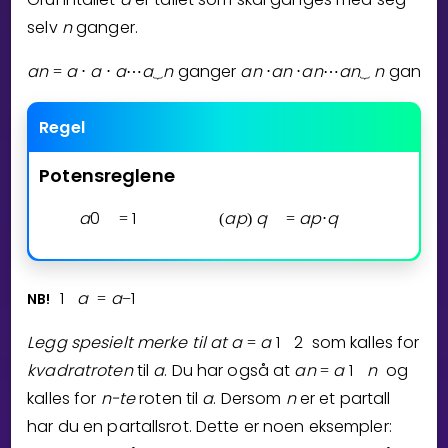
selv
n
ganger.
Bestill privatundervisning
a
n
a
a
a
a
n
ganger
a
n
a
n
a
n
a
n
n
ganger
=
⋅
⋅
⋯
⏟
⋅
⋅
⋯
⏟
Inviter en venn
LÆREPLAN
Regel
Velg læreplan
Potensreglene
Logg inn
a
0
1
a
p
q
a
p
q
1
=
(
)
=
⋅
1
a
a
1
NB!
=
−
Legg spesielt merke til at
a
a
1
2
som kalles for
=
kvadratroten
til
a
. Du har også at
a
n
a
1
n
og
=
kalles for
n
-te
roten til
a
. Dersom
n
er et partall
har du en partallsrot. Dette er noen eksempler: