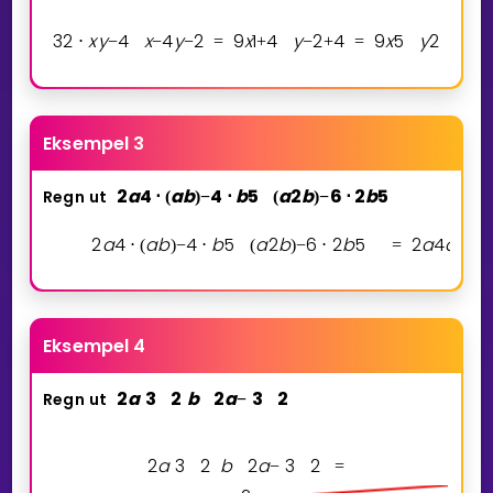
3
2
x
y
4
x
4
y
2
9
x
1
4
y
2
4
9
x
5
y
2
⋅
−
−
−
=
+
−
+
=
Eksempel 3
2
a
4
a
b
4
b
5
a
2
b
6
2
b
5
Regn
ut
⋅
(
)
−
⋅
(
)
−
⋅
2
a
4
a
b
4
b
5
a
2
b
6
2
b
5
2
a
4
a
4
b
⋅
(
)
−
⋅
(
)
−
⋅
=
−
Eksempel 4
2
a
3
2
b
2
a
3
2
Regn
ut
−
2
a
3
2
b
2
a
3
2
−
=