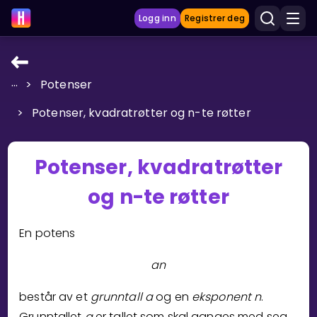
Logg inn
Registrer deg
...
>
Potenser
LÆRINGSVERKTØY
>
Potenser, kvadratrøtter og n-te røtter
Læreplan
Privatundervisning
Potenser, kvadratrøtter
Vis mer
og n-te røtter
SPILL
En potens
Gangetabellen
a
n
Junior Matte
består av et
grunntall
a
og en
eksponent
n
.
Vis mer
Grunntallet
a
er tallet som skal ganges med seg