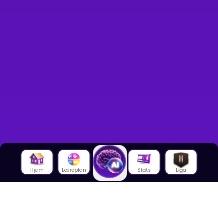
Hjem
Læreplan
Stats
Liga