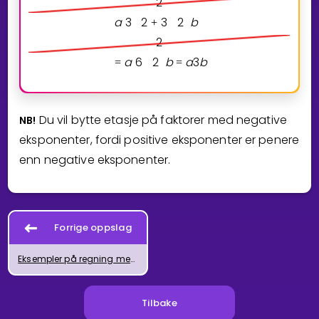
2
a
3
2
3
2
b
+
2
a
6
2
b
a
3
b
=
=
Du vil bytte etasje på faktorer med negative
NB!
eksponenter, fordi positive eksponenter er penere
enn negative eksponenter.
Forrige oppslag
Eksempler på regning med potenser med bokstaver
Tilbake